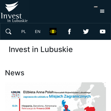
S
×
Search on website
PL
EN
Invest in Lubuskie
News