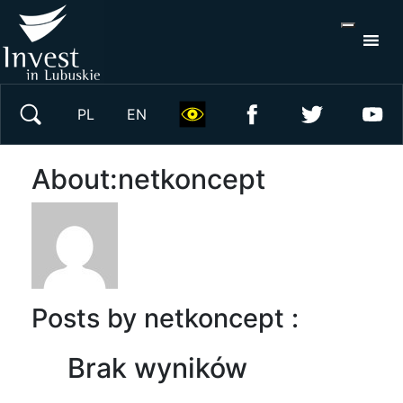
S
×
Wyszukaj w serwisie
PL
EN
About:netkoncept
Posts by netkoncept :
Brak wyników