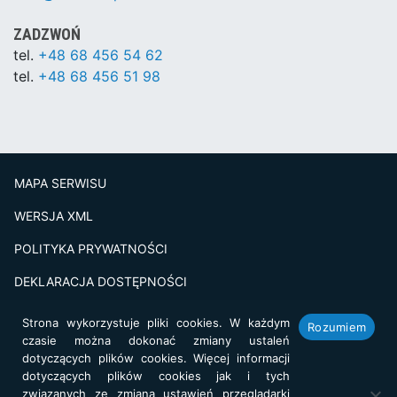
ZADZWOŃ
tel.
+48 68 456 54 62
tel.
+48 68 456 51 98
MAPA SERWISU
WERSJA XML
POLITYKA PRYWATNOŚCI
DEKLARACJA DOSTĘPNOŚCI
BADANIE SATSFAKCJI KLIENTA
Strona wykorzystuje pliki cookies. W każdym
Rozumiem
czasie można dokonać zmiany ustaleń
Projekt i realizacja:
netkoncept.com
dotyczących plików cookies. Więcej informacji
dotyczących plików cookies jak i tych
związanych ze zmianą ustawień przeglądarki