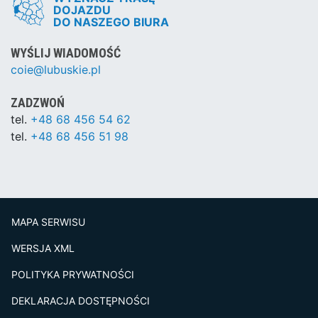
DOJAZDU
DO NASZEGO BIURA
WYŚLIJ WIADOMOŚĆ
coie@lubuskie.pl
ZADZWOŃ
tel.
+48 68 456 54 62
tel.
+48 68 456 51 98
MAPA SERWISU
WERSJA XML
POLITYKA PRYWATNOŚCI
DEKLARACJA DOSTĘPNOŚCI