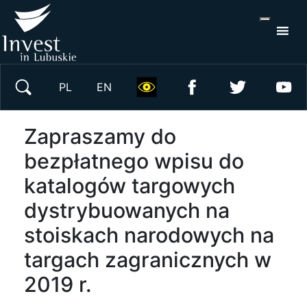
S
×
Wyszukaj w serwisie
PL
EN
Zapraszamy do
bezpłatnego wpisu do
katalogów targowych
dystrybuowanych na
stoiskach narodowych na
targach zagranicznych w
2019 r.