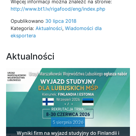
Więcej informacji można znaleźć na stronie:
http://www.bt1.lv/rigafood/eng/index.php
Opublikowano
30 lipca 2018
Kategoria:
Aktualności
,
Wiadomości dla
eksportera
Aktualności
5 sierpnia 2026
Wyniki firm na wyjazd studyjny do Finlandii i