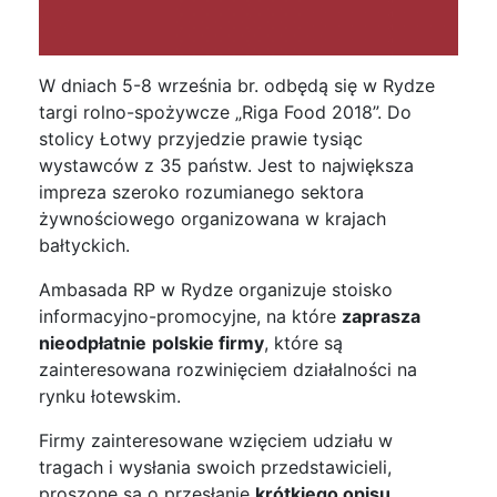
W dniach 5-8 września br. odbędą się w Rydze
targi rolno-spożywcze „Riga Food 2018”. Do
stolicy Łotwy przyjedzie prawie tysiąc
wystawców z 35 państw. Jest to największa
impreza szeroko rozumianego sektora
żywnościowego organizowana w krajach
bałtyckich.
Ambasada RP w Rydze organizuje stoisko
informacyjno-promocyjne, na które
zaprasza
nieodpłatnie
polskie firmy
, które są
zainteresowana rozwinięciem działalności na
rynku łotewskim.
Firmy zainteresowane wzięciem udziału w
tragach i wysłania swoich przedstawicieli,
proszone są o przesłanie
krótkiego
opisu