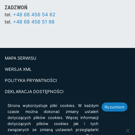
ZADZWOŃ
tel.
+48 68 456 54 62
tel.
+48 68 456 51 98
MAPA SERWISU
WERSJA XML
POLITYKA PRYWATNOŚCI
DEKLARACJA DOSTĘPNOŚCI
BADANIE SATSFAKCJI KLIENTA
Strona wykorzystuje pliki cookies. W każdym
Rozumiem
czasie można dokonać zmiany ustaleń
Projekt i realizacja:
netkoncept.com
dotyczących plików cookies. Więcej informacji
dotyczących plików cookies jak i tych
związanych ze zmianą ustawień przeglądarki