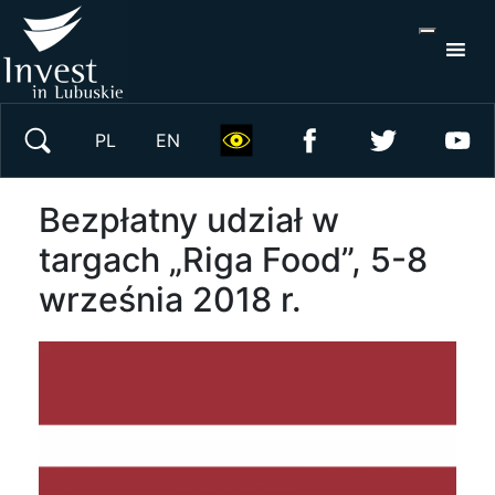
S
×
Wyszukaj w serwisie
PL
EN
Bezpłatny udział w
targach „Riga Food”, 5-8
września 2018 r.