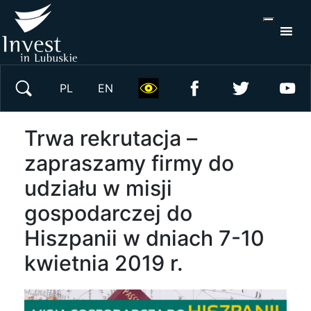
S
×
Wyszukaj w serwisie
PL
EN
Trwa rekrutacja –
zapraszamy firmy do
udziału w misji
gospodarczej do
Hiszpanii w dniach 7-10
kwietnia 2019 r.