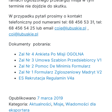
ramach ogłoszonego przetargu) misja w tym
terminie nie dojdzie do skutku.
W przypadku pytań prosimy o kontakt
telefoniczny pod numerami tel: 68 456 53 31, tel:
68 456 54 25 lub email
coie@lubuskie.pl
,
coi@lubuskie.pl
Dokumenty pobrania:
Zal Nr 4 Ankieta Po Misji OGOLNA
Zal Nr 3 Umowa Szablon Przedsiebiorcy V1
Zal Nr 2 Pomoc De Minimis Formularz
Zal Nr 1 Formularz Zgloszeniowy Madryt V2
ES Rekrutacja Regulamin V4a
Opublikowano
7 marca 2019
Kategoria:
Aktualności
,
Misje
,
Wiadomości dla
eksportera