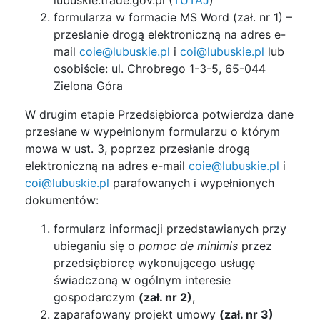
lubuskie.trade.gov.pl (
TUTAJ
)
formularza w formacie MS Word (zał. nr 1) –
przesłanie drogą elektroniczną na adres e-
mail
coie@lubuskie.pl
i
coi@lubuskie.pl
lub
osobiście: ul. Chrobrego 1-3-5, 65-044
Zielona Góra
W drugim etapie Przedsiębiorca potwierdza dane
przesłane w wypełnionym formularzu o którym
mowa w ust. 3, poprzez przesłanie drogą
elektroniczną na adres e-mail
coie@lubuskie.pl
i
coi@lubuskie.pl
parafowanych i wypełnionych
dokumentów:
formularz informacji przedstawianych przy
ubieganiu się o
pomoc de minimis
przez
przedsiębiorcę wykonującego usługę
świadczoną w ogólnym interesie
gospodarczym
(zał. nr 2)
,
zaparafowany projekt umowy
(zał. nr 3)