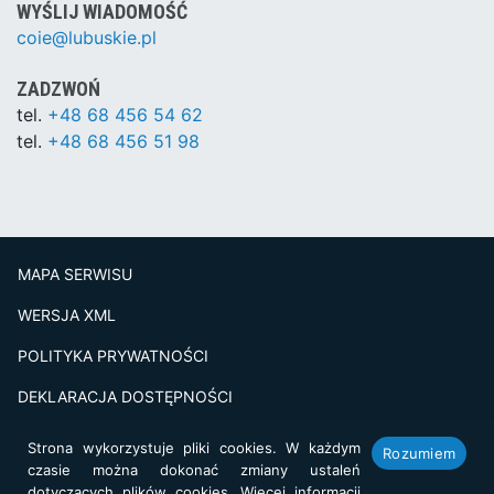
WYŚLIJ WIADOMOŚĆ
coie@lubuskie.pl
ZADZWOŃ
tel.
+48 68 456 54 62
tel.
+48 68 456 51 98
MAPA SERWISU
WERSJA XML
POLITYKA PRYWATNOŚCI
DEKLARACJA DOSTĘPNOŚCI
BADANIE SATSFAKCJI KLIENTA
Strona wykorzystuje pliki cookies. W każdym
Rozumiem
czasie można dokonać zmiany ustaleń
Projekt i realizacja:
netkoncept.com
dotyczących plików cookies. Więcej informacji