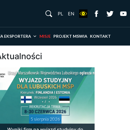
S
PL
EN
×
FA EKSPORTERA
MISJE
PROJEKT MSWIA
KONTAKT
Aktualności
5 sierpnia 2026
Wyniki firm na wyjazd studyjny do