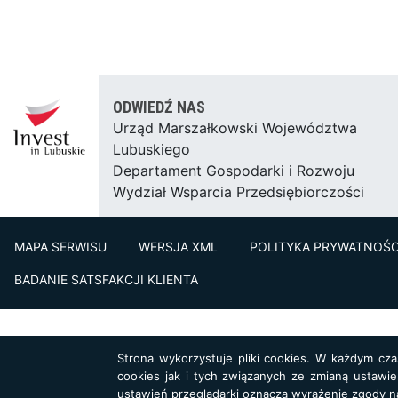
ODWIEDŹ NAS
Urząd Marszałkowski Województwa
Lubuskiego
Departament Gospodarki i Rozwoju
Wydział Wsparcia Przedsiębiorczości
MAPA SERWISU
WERSJA XML
POLITYKA PRYWATNOŚC
BADANIE SATSFAKCJI KLIENTA
Strona wykorzystuje pliki cookies. W każdym cz
cookies jak i tych związanych ze zmianą ustawie
ustawień przeglądarki oznacza wyrażenie zgody n