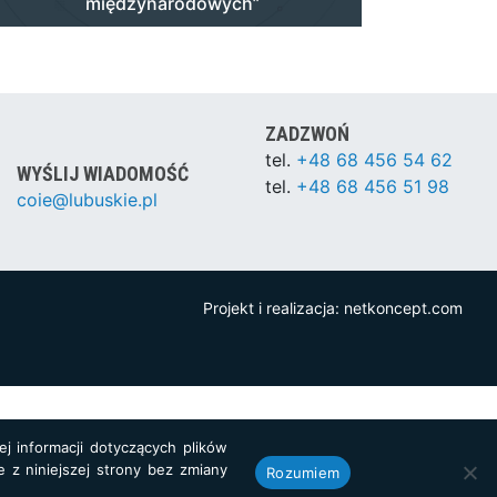
międzynarodowych”
ZADZWOŃ
tel.
+48 68 456 54 62
WYŚLIJ WIADOMOŚĆ
tel.
+48 68 456 51 98
coie@lubuskie.pl
Projekt i realizacja:
netkoncept.com
j informacji dotyczących plików
e z niniejszej strony bez zmiany
Rozumiem