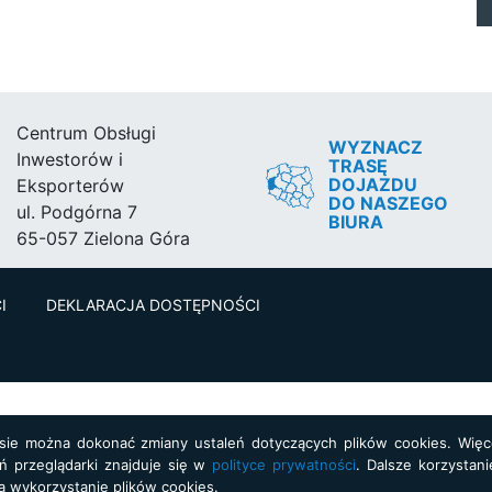
Centrum Obsługi
WYZNACZ
Inwestorów i
TRASĘ
DOJAZDU
Eksporterów
DO NASZEGO
ul. Podgórna 7
BIURA
65-057 Zielona Góra
I
DEKLARACJA DOSTĘPNOŚCI
asie można dokonać zmiany ustaleń dotyczących plików cookies. Więce
ń przeglądarki znajduje się w
polityce prywatności
. Dalsze korzystani
a wykorzystanie plików cookies.