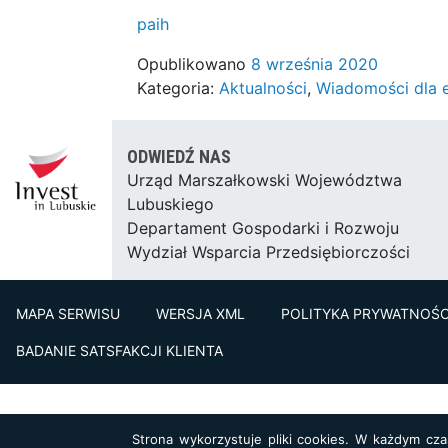
paih
Opublikowano
8 września 2020
Kategoria:
Aktualności
,
Wiadomości dla 
ODWIEDŹ NAS
Urząd Marszałkowski Województwa
Lubuskiego
Departament Gospodarki i Rozwoju
Wydział Wsparcia Przedsiębiorczości
MAPA SERWISU
WERSJA XML
POLITYKA PRYWATNOŚC
BADANIE SATSFAKCJI KLIENTA
Strona wykorzystuje pliki cookies. W każdym cz