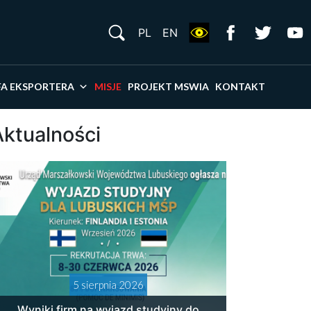
S
PL
EN
×
FA EKSPORTERA
MISJE
PROJEKT MSWIA
KONTAKT
Aktualności
5 sierpnia 2026
Wyniki firm na wyjazd studyjny do