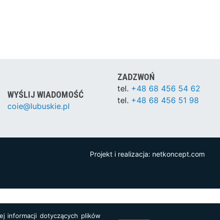
ZADZWOŃ
tel.
+48 68 456 54 62
WYŚLIJ WIADOMOŚĆ
tel.
+48 68 456 51 98
coie@lubuskie.pl
Projekt i realizacja:
netkoncept.com
j informacji dotyczących plików