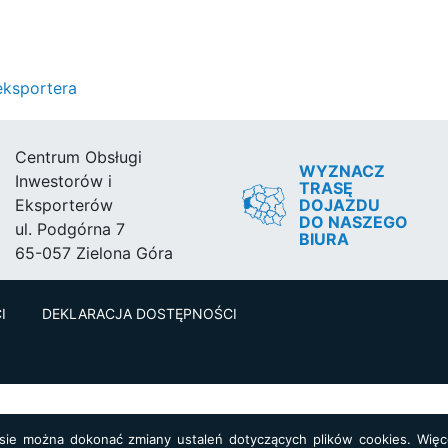
eksportera
Centrum Obsługi
WYZNACZ
Inwestorów i
TRASĘ
DOJAZDU
Eksporterów
DO NASZEGO
ul. Podgórna 7
BIURA
65-057 Zielona Góra
I
DEKLARACJA DOSTĘPNOŚCI
asie można dokonać zmiany ustaleń dotyczących plików cookies. Więce