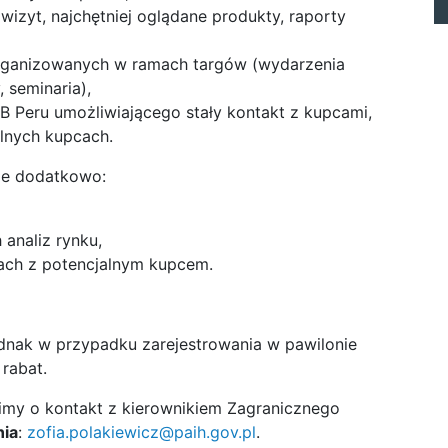
a wizyt, najchętniej oglądane produkty, raporty
rganizowanych w ramach targów (wydarzenia
 seminaria),
B Peru umożliwiającego stały kontakt z kupcami,
lnych kupcach.
uje dodatkowo:
analiz rynku,
ach z potencjalnym kupcem.
ednak w przypadku zarejestrowania w pawilonie
rabat.
imy o kontakt z kierownikiem Zagranicznego
nia
:
zofia.polakiewicz@paih.gov.pl
.