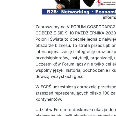
Zapraszamy na V FORUM GOSPODARCZE 
ODBĘDZIE SIĘ 9-10 PAŹDZIERNIKA 202
Polonii Świata to obecnie jedna z najwi
obszarze biznesu. To strefa przedsiębior
internacjonalizację i integrację oraz bez
przedsiębiorców, instytucji, organizacji,
Uczestników Forum łączy nie tylko cel 
wspólny język, historia, pochodzenie i ku
dewizą wszystkich gości.
W FGPŚ uczestniczą corocznie przedstaw
zrzeszeń reprezentujących blisko 100 za
kontynentów.
Udział w Forum to doskonała okazja d
biznesowych. Jeśli planujesz ekspansje 