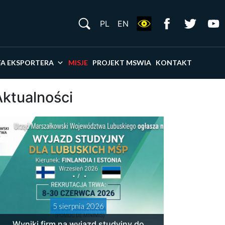
S
PL
EN
×
FA EKSPORTERA
MISJE
PROJEKT MSWIA
KONTAKT
Aktualności
5 sierpnia 2026
Wyniki firm na wyjazd studyjny do