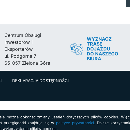
Centrum Obsługi
WYZNACZ
Inwestorów i
TRASĘ
DOJAZDU
Eksporterów
DO NASZEGO
ul. Podgórna 7
BIURA
65-057 Zielona Góra
I
DEKLARACJA DOSTĘPNOŚCI
asie można dokonać zmiany ustaleń dotyczących plików cookies. Więce
ń przeglądarki znajduje się w
polityce prywatności
. Dalsze korzystani
a wykorzystanie plików cookies.