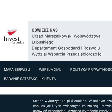
ODWIEDŹ NAS
Urząd Marszałkowski Województwa
Lubuskiego
Departament Gospodarki i Rozwoju
Wydział Wsparcia Przedsiębiorczości
MAPA SERWISU
WERSJA XML
POLITYKA PRYWATNOŚC
BADANIE SATSFAKCJI KLIENTA
Strona wykorzystuje pliki cookies. W każdym cz
cookies jak i tych związanych ze zmianą ustawie
ustawień przeglądarki oznacza wyrażenie zgody n