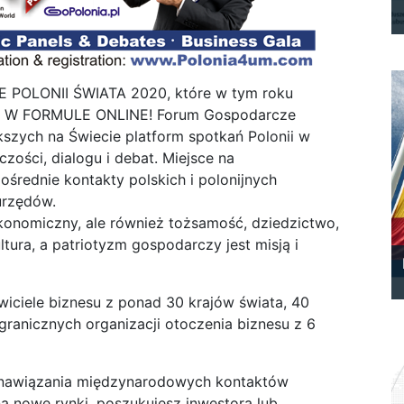
POLONII ŚWIATA 2020, które w tym roku
0 W FORMULE ONLINE! Forum Gospodarcze
ększych na Świecie platform spotkań Polonii w
czości, dialogu i debat. Miejsce na
pośrednie kontakty polskich i polonijnych
 urzędów.
ekonomiczny, ale również tożsamość, dziedzictwo,
ltura, a patriotyzm gospodarczy jest misją i
iciele biznesu z ponad 30 krajów świata, 40
granicznych organizacji otoczenia biznesu z 6
o nawiązania międzynarodowych kontaktów
na nowe rynki, poszukujesz inwestora lub