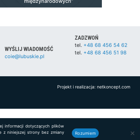
międzynarodowych”
ZADZWOŃ
tel.
+48 68 456 54 62
WYŚLIJ WIADOMOŚĆ
tel.
+48 68 456 51 98
coie@lubuskie.pl
Projekt i realizacja:
netkoncept.com
j informacji dotyczących plików
e z niniejszej strony bez zmiany
Rozumiem