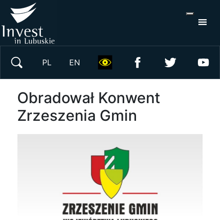
S
×
Wyszukaj w serwisie
PL
EN
Obradował Konwent
Zrzeszenia Gmin