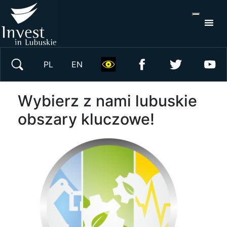
S
×
Wyszukaj w serwisie
PL
EN
Wybierz z nami lubuskie
obszary kluczowe!