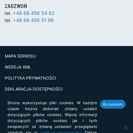
ZADZWOŃ
tel.
+48 68 456 54 62
tel.
+48 68 456 51 98
MAPA SERWISU
WERSJA XML
POLITYKA PRYWATNOŚCI
DEKLARACJA DOSTĘPNOŚCI
BADANIE SATSFAKCJI KLIENTA
Strona wykorzystuje pliki cookies. W każdym
Rozumiem
czasie można dokonać zmiany ustaleń
Projekt i realizacja:
netkoncept.com
dotyczących plików cookies. Więcej informacji
dotyczących plików cookies jak i tych
związanych ze zmianą ustawień przeglądarki
znajduje się w
polityce prywatności
. Dalsze