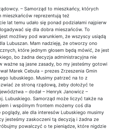
ządowcy. – Samorząd to mieszkańcy, których
h mieszkańców reprezentują też
cie lat temu udało się ponad podziałami najpierw
dogadywać się dla dobra mieszańców. To
g jest możliwy pod warunkiem, że wszyscy usiądą
e dla Lubuszan. Mam nadzieję, że otworzy ono
ycznych, które jednym głosem będą mówić, że jest
iego, bo żadna decyzja administracyjna nie
 ważne są jasne zasady, bo my jesteśmy gotowi
nywał Marek Cebula – prezes Zrzeszenia Gmin
zego lubuskiego. Musimy patrzeć na to z
ozwiać ze stroną rządową, żeby dołożyć te
ojewództwa – dodał – Henryk Janowicz –
. Lubuskiego. Samorząd może liczyć także na
ogiem i wspólnym frontem możemy coś dla
 poglądy, ale dla interesów Lubuskiego musimy
cy jesteśmy zaskoczeni tą decyzją i żadna ze
próbujmy powalczyć o te pieniądze, które nigdzie