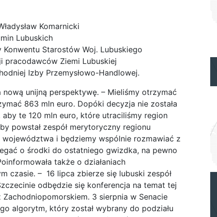
Władysław Komarnicki
Gmin Lubuskich
 Konwentu Starostów Woj. Lubuskiego
cji pracodawców Ziemi Lubuskiej
chodniej Izby Przemysłowo-Handlowej.
a nową unijną perspektywę. – Mieliśmy otrzymać
zymać 863 mln euro. Dopóki decyzja nie została
 aby te 120 mln euro, które utraciliśmy region
eby powstał zespół merytoryczny regionu
ądu województwa i będziemy wspólnie rozmawiać z
egać o środki do ostatniego gwizdka, na pewno
Poinformowała także o działaniach
m czasie. – 16 lipca zbierze się lubuski zespół
zczecinie odbędzie się konferencja na temat tej
y z Zachodniopomorskiem. 3 sierpnia w Senacie
go algorytm, który został wybrany do podziału