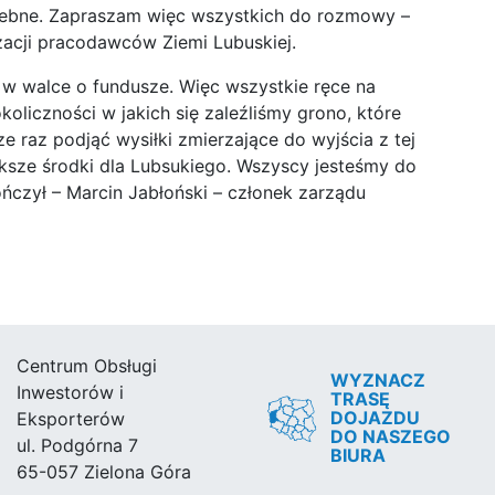
rzebne. Zapraszam więc wszystkich do rozmowy –
zacji pracodawców Ziemi Lubuskiej.
w walce o fundusze. Więc wszystkie ręce na
koliczności w jakich się zaleźliśmy grono, które
e raz podjąć wysiłki zmierzające do wyjścia z tej
iększe środki dla Lubsukiego. Wszyscy jesteśmy do
ończył – Marcin Jabłoński – członek zarządu
Centrum Obsługi
WYZNACZ
Inwestorów i
TRASĘ
DOJAZDU
Eksporterów
DO NASZEGO
ul. Podgórna 7
BIURA
65-057 Zielona Góra