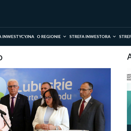
kaj w serwisie
A INWESTYCYJNA
O REGIONIE
STREFA INWESTORA
STRE
o