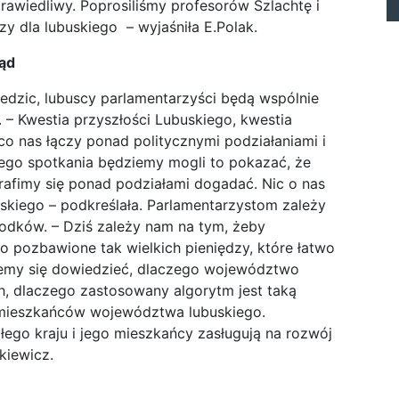
awiedliwy. Poprosiliśmy profesorów Szlachtę i
y dla lubuskiego – wyjaśniła E.Polak.
ąd
edzic, lubuscy parlamentarzyści będą wspólnie
 – Kwestia przyszłości Lubuskiego, kwestia
, co nas łączy ponad politycznymi podziałaniami i
ego spotkania będziemy mogli to pokazać, że
rafimy się ponad podziałami dogadać. Nic o nas
uskiego – podkreślała. Parlamentarzystom zależy
rodków. – Dziś zależy nam na tym, żeby
o pozbawione tak wielkich pieniędzy, które łatwo
hcemy się dowiedzieć, dlaczego województwo
ch, dlaczego zastosowany algorytm jest taką
 mieszkańców województwa lubuskiego.
ego kraju i jego mieszkańcy zasługują na rozwój
kiewicz.