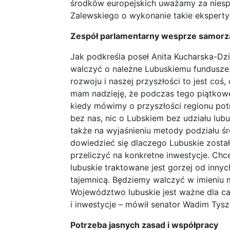
środków europejskich uważamy za niespr
Zalewskiego o wykonanie takie ekspertyz
Zespół parlamentarny wesprze samorz
Jak podkreśla poseł Anita Kucharska-Dzi
walczyć o należne Lubuskiemu fundusze.
rozwoju i naszej przyszłości to jest coś
mam nadzieję, że podczas tego piątkow
kiedy mówimy o przyszłości regionu pot
bez nas, nic o Lubskiem bez udziału lub
także na wyjaśnieniu metody podziału ś
dowiedzieć się dlaczego Lubuskie został
przeliczyć na konkretne inwestycje. C
lubuskie traktowane jest gorzej od inny
tajemnicą. Będziemy walczyć w imieniu
Województwo lubuskie jest ważne dla cał
i inwestycje – mówił senator Wadim Tysz
Potrzeba jasnych zasad i współpracy