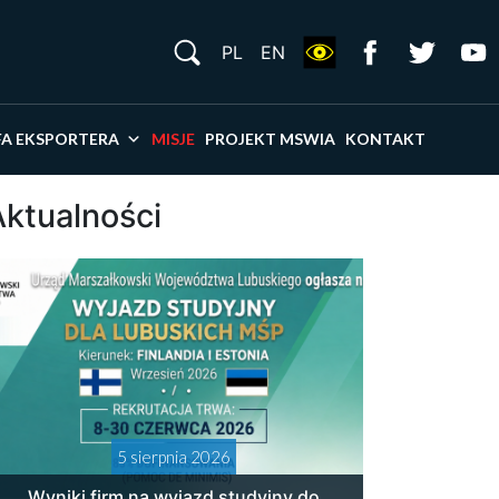
S
PL
EN
×
FA EKSPORTERA
MISJE
PROJEKT MSWIA
KONTAKT
Aktualności
5 sierpnia 2026
Wyniki firm na wyjazd studyjny do