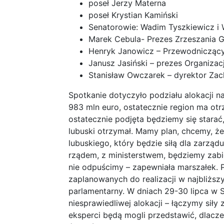
poseł Jerzy Materna
poseł Krystian Kamiński
Senatorowie: Wadim Tyszkiewicz i 
Marek Cebula- Prezes Zrzeszania 
Henryk Janowicz – Przewodniczący
Janusz Jasiński – prezes Organiza
Stanisław Owczarek – dyrektor Za
Spotkanie dotyczyło podziału alokacji n
983 mln euro, ostatecznie region ma otr
ostatecznie podjęta będziemy się starać,
lubuski otrzymał. Mamy plan, chcemy, ż
lubuskiego, który będzie siłą dla zarz
rządem, z ministerstwem, będziemy zabi
nie odpuścimy – zapewniała marszałek. 
zaplanowanych do realizacji w najbliższy
parlamentarny. W dniach 29-30 lipca w S
niesprawiedliwej alokacji – łączymy sił
eksperci będą mogli przedstawić, dlacze