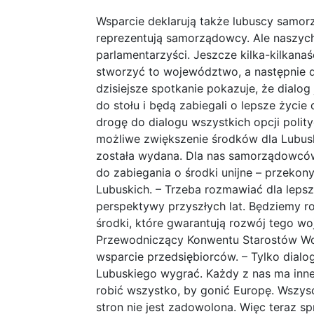
Wsparcie deklarują także lubuscy samor
reprezentują samorządowcy. Ale naszyc
parlamentarzyści. Jeszcze kilka-kilkanaś
stworzyć to województwo, a następnie 
dzisiejsze spotkanie pokazuje, że dialo
do stołu i będą zabiegali o lepsze życi
drogę do dialogu wszystkich opcji polit
możliwe zwiększenie środków dla Lubusk
została wydana. Dla nas samorządowców
do zabiegania o środki unijne – przeko
Lubuskich. – Trzeba rozmawiać dla leps
perspektywy przyszłych lat. Będziemy r
środki, które gwarantują rozwój tego w
Przewodniczący Konwentu Starostów Woj
wsparcie przedsiębiorców. – Tylko dial
Lubuskiego wygrać. Każdy z nas ma inne
robić wszystko, by gonić Europę. Wszys
stron nie jest zadowolona. Więc teraz s