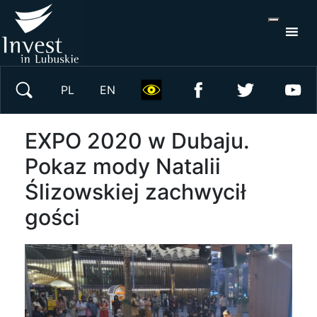
S
×
Wyszukaj w serwisie
PL
EN
EXPO 2020 w Dubaju.
Pokaz mody Natalii
Ślizowskiej zachwycił
gości