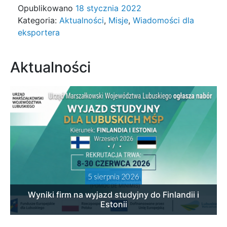
Opublikowano
18 stycznia 2022
Kategoria:
Aktualności
,
Misje
,
Wiadomości dla
eksportera
Aktualności
5 sierpnia 2026
Wyniki firm na wyjazd studyjny do Finlandii i
Estonii