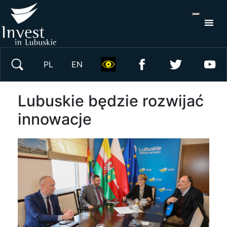
S
×
Wyszukaj w serwisie
PL
EN
Lubuskie będzie rozwijać
innowacje