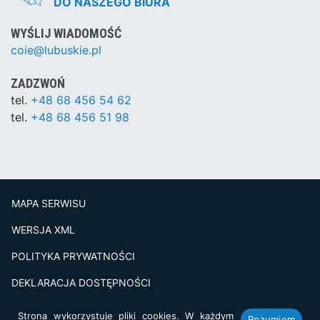
DO NASZEGO BIURA
WYŚLIJ WIADOMOŚĆ
coie@lubuskie.pl
ZADZWOŃ
tel.
+48 68 456 54 62
tel.
+48 68 456 51 98
MAPA SERWISU
WERSJA XML
POLITYKA PRYWATNOŚCI
DEKLARACJA DOSTĘPNOŚCI
BADANIE SATSFAKCJI KLIENTA
Strona wykorzystuje pliki cookies. W każdym
Rozumiem