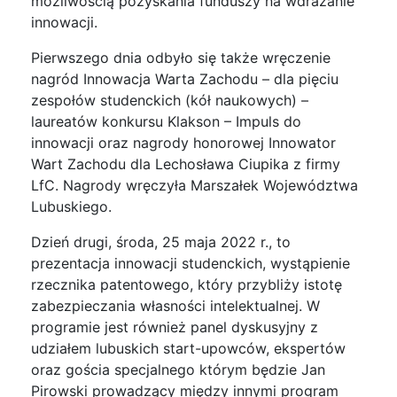
możliwością pozyskania funduszy na wdrażanie
innowacji.
Pierwszego dnia odbyło się także wręczenie
nagród Innowacja Warta Zachodu – dla pięciu
zespołów studenckich (kół naukowych) –
laureatów konkursu Klakson – Impuls do
innowacji oraz nagrody honorowej Innowator
Wart Zachodu dla Lechosława Ciupika z firmy
LfC. Nagrody wręczyła Marszałek Województwa
Lubuskiego.
Dzień drugi, środa, 25 maja 2022 r., to
prezentacja innowacji studenckich, wystąpienie
rzecznika patentowego, który przybliży istotę
zabezpieczania własności intelektualnej. W
programie jest również panel dyskusyjny z
udziałem lubuskich start-upowców, ekspertów
oraz gościa specjalnego którym będzie Jan
Pirowski prowadzący między innymi program