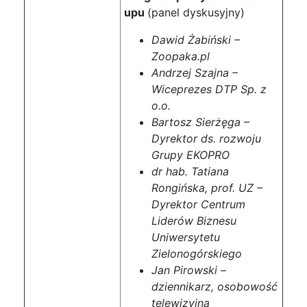
upu
(panel dyskusyjny)
Dawid Żabiński –
Zoopaka.pl
Andrzej Szajna –
Wiceprezes DTP Sp. z
o.o.
Bartosz Sierżęga –
Dyrektor ds. rozwoju
Grupy EKOPRO
dr hab. Tatiana
Rongińska, prof. UZ –
Dyrektor Centrum
Liderów Biznesu
Uniwersytetu
Zielonogórskiego
Jan Pirowski –
dziennikarz, osobowość
telewizyjna