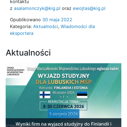
kontaktu
z
asalamonczyk@kig.pl
oraz
ewojtas@kig.pl
Opublikowano
30 maja 2022
Kategoria:
Aktualności
,
Wiadomości dla
eksportera
Aktualności
5 sierpnia 2026
Wyniki firm na wyjazd studyjny do Finlandii i