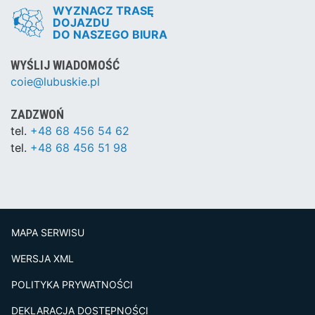
WYZNACZ TRASĘ
DOJAZDU
DO NASZEGO BIURA
WYŚLIJ WIADOMOŚĆ
coie@lubuskie.pl
ZADZWOŃ
tel.
+48 68 456 54 62
tel.
+48 68 456 51 98
MAPA SERWISU
WERSJA XML
POLITYKA PRYWATNOŚCI
DEKLARACJA DOSTĘPNOŚCI