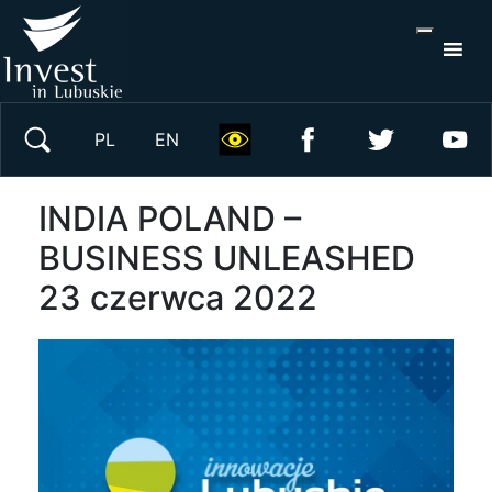
S
×
Wyszukaj w serwisie
PL
EN
INDIA POLAND –
BUSINESS UNLEASHED
23 czerwca 2022