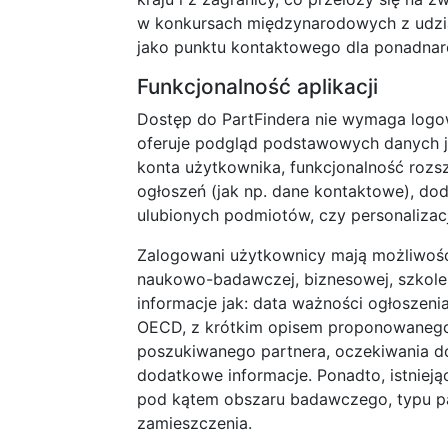
w konkursach międzynarodowych z udz
jako punktu kontaktowego dla ponadnar
Funkcjonalność aplikacji
Dostęp do PartFindera nie wymaga log
oferuje podgląd podstawowych danych je
konta użytkownika, funkcjonalność rozs
ogłoszeń (jak np. dane kontaktowe), dod
ulubionych podmiotów, czy personalizacj
Zalogowani użytkownicy mają możliwoś
naukowo-badawczej, biznesowej, szkolen
informacje jak: data ważności ogłoszenia
OECD, z krótkim opisem proponowanego 
poszukiwanego partnera, oczekiwania d
dodatkowe informacje. Ponadto, istnieją
pod kątem obszaru badawczego, typu pa
zamieszczenia.