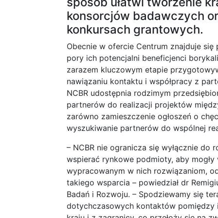
sposób ułatwi tworzenie k
konsorcjów badawczych or
konkursach grantowych.
Obecnie w ofercie Centrum znajduje si
pory ich potencjalni beneficjenci borykal
zarazem kluczowym etapie przygotowyw
nawiązaniu kontaktu i współpracy z part
NCBR udostępnia rodzimym przedsiębi
partnerów do realizacji projektów międ
zarówno zamieszczenie ogłoszeń o chęci
wyszukiwanie partnerów do wspólnej real
– NCBR nie ogranicza się wyłącznie do r
wspierać rynkowe podmioty, aby mogły w
wypracowanym w nich rozwiązaniom, odn
takiego wsparcia – powiedział dr Remi
Badań i Rozwoju. – Spodziewamy się te
dotychczasowych kontaktów pomiędzy in
kraju i z zagranicy, co przełoży się na 