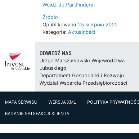
Wejdź do PartFindera
Źródło
Opublikowano
25 sierpnia 2022
Kategoria:
Aktualności
ODWIEDŹ NAS
Urząd Marszałkowski Województwa
Lubuskiego
Departament Gospodarki i Rozwoju
Wydział Wsparcia Przedsiębiorczości
MAPA SERWISU
WERSJA XML
POLITYKA PRYWATNOŚC
BADANIE SATSFAKCJI KLIENTA