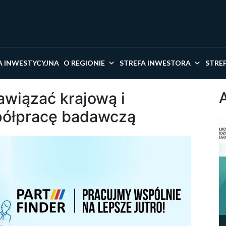
kaj w serwisie
A INWESTYCYJNA
O REGIONIE
STREFA INWESTORA
STRE
wiązać krajową i
ółpracę badawczą