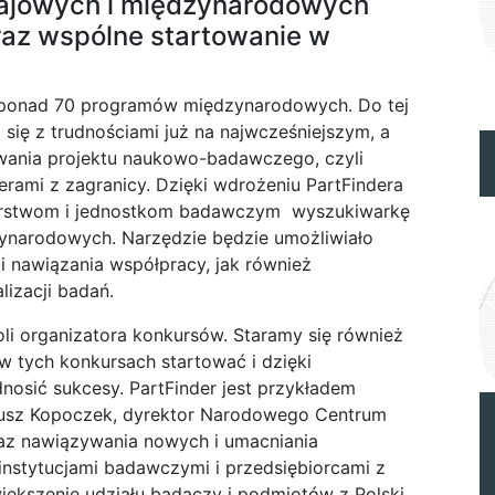
rajowych i międzynarodowych
az wspólne startowanie w
ę ponad 70 programów międzynarodowych. Do tej
i się z trudnościami już na najwcześniejszym, a
ania projektu naukowo-badawczego, czyli
erami z zagranicy. Dzięki wdrożeniu PartFindera
orstwom i jednostkom badawczym wyszukiwarkę
zynarodowych. Narzędzie będzie umożliwiało
 nawiązania współpracy, jak również
izacji badań.
oli organizatora konkursów. Staramy się również
 tych konkursach startować i dzięki
osić sukcesy. PartFinder jest przykładem
giusz Kopoczek, dyrektor Narodowego Centrum
raz nawiązywania nowych i umacniania
stytucjami badawczymi i przedsiębiorcami z
zwiększenie udziału badaczy i podmiotów z Polski