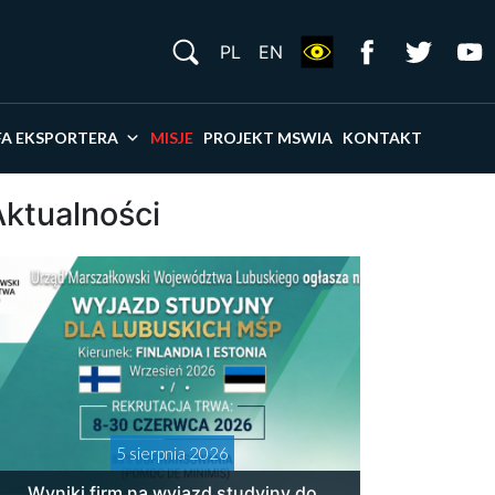
S
PL
EN
×
FA EKSPORTERA
MISJE
PROJEKT MSWIA
KONTAKT
Aktualności
5 sierpnia 2026
Wyniki firm na wyjazd studyjny do