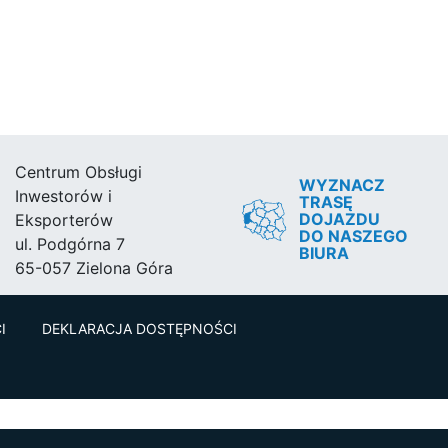
Centrum Obsługi
WYZNACZ
Inwestorów i
TRASĘ
DOJAZDU
Eksporterów
DO NASZEGO
ul. Podgórna 7
BIURA
65-057 Zielona Góra
I
DEKLARACJA DOSTĘPNOŚCI