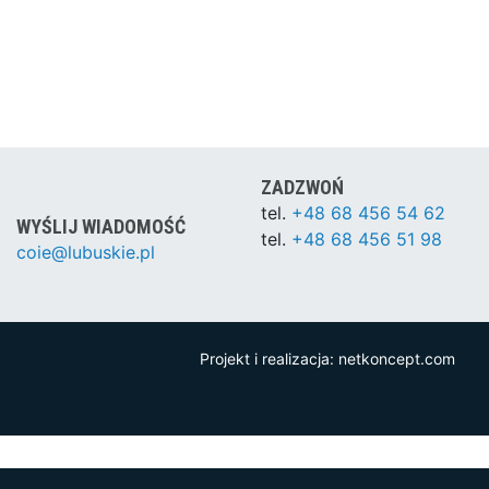
ZADZWOŃ
tel.
+48 68 456 54 62
WYŚLIJ WIADOMOŚĆ
tel.
+48 68 456 51 98
coie@lubuskie.pl
Projekt i realizacja:
netkoncept.com