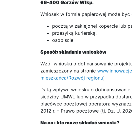
66-400 Gorzów Wlkp.
Wniosek w formie papierowej może być
pocztą w zaklejonej kopercie lub p
przesyłką kurierską,
osobiście.
Sposób składania wniosków
Wzór wniosku o dofinansowanie projektu 
zamieszczony na stronie
www.innowacje.
mieszkańca/Rozwój regionu
)
Datą wpływu wniosku o dofinansowanie re
siedziby UMWL lub w przypadku dostarcz
placówce pocztowej operatora wyznaczo
2012 r. – Prawo pocztowe (tj. Dz. U. 2020
Na co i kto może składać wnioski?