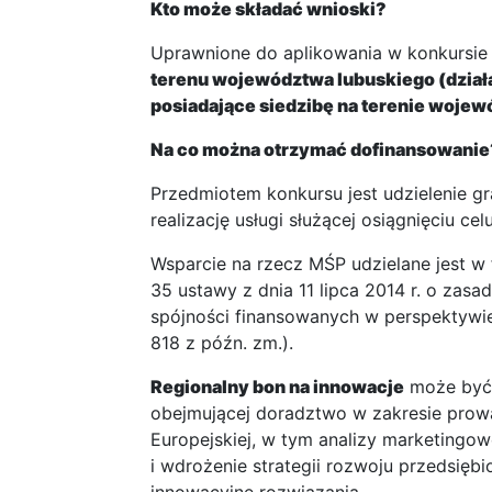
Kto może składać wnioski?
Uprawnione do aplikowania w konkursie
terenu województwa lubuskiego (dział
posiadające siedzibę na terenie wojew
Na co można otrzymać dofinansowanie
Przedmiotem konkursu jest udzielenie g
realizację usługi służącej osiągnięciu c
Wsparcie na rzecz MŚP udzielane jest w
35 ustawy z dnia 11 lipca 2014 r. o zasa
spójności finansowanych w perspektywie 
818 z późn. zm.).
Regionalny bon na innowacje
może być 
obejmującej doradztwo w zakresie prowa
Europejskiej, w tym analizy marketingo
i wdrożenie strategii rozwoju przedsięb