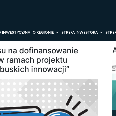
kaj w serwisie
A INWESTYCYJNA
O REGIONIE
STREFA INWESTORA
STRE
su na dofinansowanie
w ramach projektu
buskich innowacji”