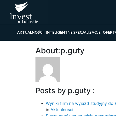
Wyszu
AKTUALNOŚCI
INTELIGENTNE SPECJALIZACJE
OFERT
About:p.guty
Posts by p.guty :
Wyniki firm na wyjazd studyjny do Fi
in
Aktualności
Rusza nabór na na misję gospodarc