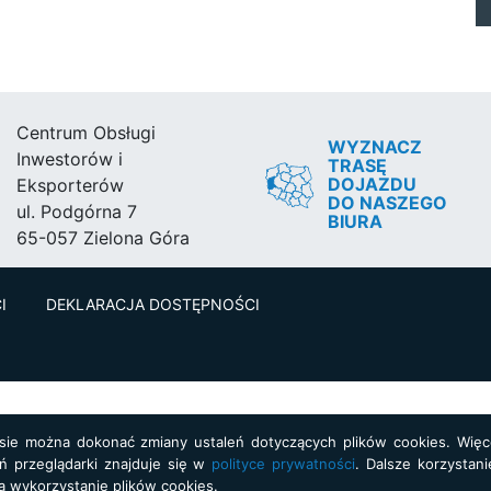
Centrum Obsługi
WYZNACZ
Inwestorów i
TRASĘ
DOJAZDU
Eksporterów
DO NASZEGO
ul. Podgórna 7
BIURA
65-057 Zielona Góra
I
DEKLARACJA DOSTĘPNOŚCI
asie można dokonać zmiany ustaleń dotyczących plików cookies. Więce
ń przeglądarki znajduje się w
polityce prywatności
. Dalsze korzystani
a wykorzystanie plików cookies.