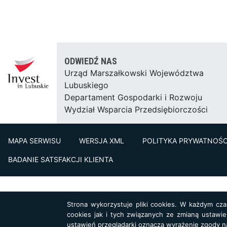
ODWIEDŹ NAS
Urząd Marszałkowski Województwa
Lubuskiego
Departament Gospodarki i Rozwoju
Wydział Wsparcia Przedsiębiorczości
MAPA SERWISU
WERSJA XML
POLITYKA PRYWATNOŚC
BADANIE SATSFAKCJI KLIENTA
Strona wykorzystuje pliki cookies. W każdym cz
cookies jak i tych związanych ze zmianą ustawie
ustawień przeglądarki oznacza wyrażenie zgody n