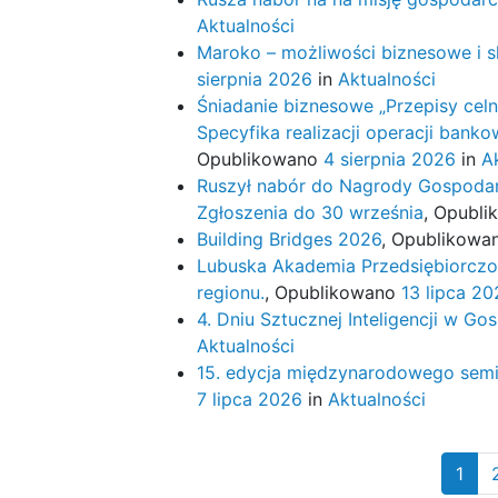
Aktualności
Maroko – możliwości biznesowe i s
sierpnia 2026
in
Aktualności
Śniadanie biznesowe „Przepisy celn
Specyfika realizacji operacji bank
Opublikowano
4 sierpnia 2026
in
A
Ruszył nabór do Nagrody Gospoda
Zgłoszenia do 30 września
,
Opubli
Building Bridges 2026
,
Opublikowa
Lubuska Akademia Przedsiębiorczo
regionu.
,
Opublikowano
13 lipca 2
4. Dniu Sztucznej Inteligencji w G
Aktualności
15. edycja międzynarodowego semin
7 lipca 2026
in
Aktualności
1