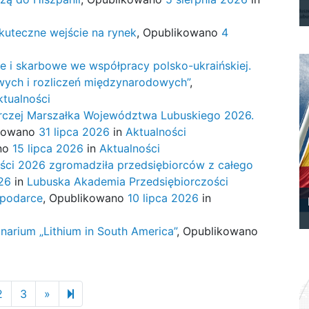
kuteczne wejście na rynek
,
Opublikowano
4
e i skarbowe we współpracy polsko-ukraińskiej.
owych i rozliczeń międzynarodowych”
,
ktualności
rczej Marszałka Województwa Lubuskiego 2026.
kowano
31 lipca 2026
in
Aktualności
no
15 lipca 2026
in
Aktualności
ści 2026 zgromadziła przedsiębiorców z całego
026
in
Lubuska Akademia Przedsiębiorczości
ospodarce
,
Opublikowano
10 lipca 2026
in
arium „Lithium in South America”
,
Opublikowano
Next page
61
2
3
»