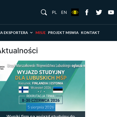
S
PL
EN
×
FA EKSPORTERA
MISJE
PROJEKT MSWIA
KONTAKT
Aktualności
5 sierpnia 2026
Wyniki firm na wyjazd studyjny do