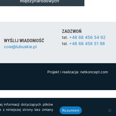
międzynarodowych”
ZADZWOŃ
tel.
+48 68 456 54 62
WYŚLIJ WIADOMOŚĆ
tel.
+48 68 456 51 98
coie@lubuskie.pl
Projekt i realizacja:
netkoncept.com
j informacji dotyczących plików
e z niniejszej strony bez zmiany
Rozumiem