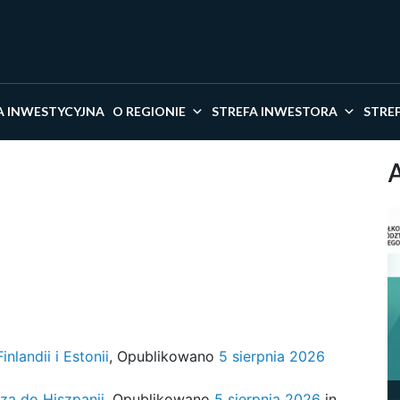
kaj w serwisie
A INWESTYCYJNA
O REGIONIE
STREFA INWESTORA
STRE
nlandii i Estonii
,
Opublikowano
5 sierpnia 2026
zą do Hiszpanii
,
Opublikowano
5 sierpnia 2026
in