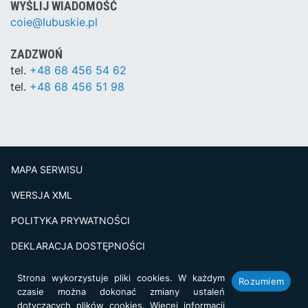
WYŚLIJ WIADOMOŚĆ
coie@lubuskie.pl
ZADZWOŃ
tel.
+48 68 456 54 62
tel.
+48 68 456 51 98
MAPA SERWISU
WERSJA XML
POLITYKA PRYWATNOŚCI
DEKLARACJA DOSTĘPNOŚCI
BADANIE SATSFAKCJI KLIENTA
Strona wykorzystuje pliki cookies. W każdym
Rozumiem
czasie można dokonać zmiany ustaleń
Projekt i realizacja:
netkoncept.com
dotyczących plików cookies. Więcej informacji