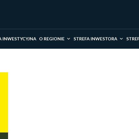
kaj w serwisie
A INWESTYCYJNA
O REGIONIE
STREFA INWESTORA
STRE