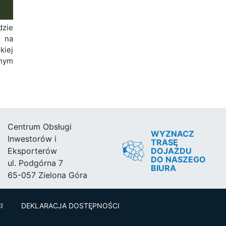
zie
o na
kiej
nym
Centrum Obsługi
WYZNACZ
Inwestorów i
TRASĘ
DOJAZDU
Eksporterów
DO NASZEGO
ul. Podgórna 7
BIURA
65-057 Zielona Góra
I
DEKLARACJA DOSTĘPNOŚCI