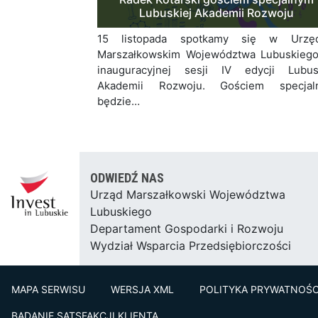
Lubuskiej Akademii Rozwoju
15 listopada spotkamy się w Urzęd
Marszałkowskim Województwa Lubuskieg
inauguracyjnej sesji IV edycji Lubus
Akademii Rozwoju. Gościem specjal
będzie…
ODWIEDŹ NAS
Urząd Marszałkowski Województwa
Lubuskiego
Departament Gospodarki i Rozwoju
Wydział Wsparcia Przedsiębiorczości
MAPA SERWISU
WERSJA XML
POLITYKA PRYWATNOŚC
BADANIE SATSFAKCJI KLIENTA