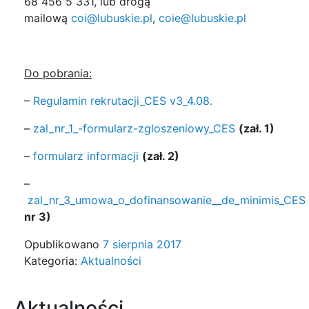
68 456 5 331, lub drogą
mailową
coi@lubuskie.pl
,
coie@lubuskie.pl
Do pobrania:
–
Regulamin rekrutacji_CES v3_4.08.
–
zal_nr_1_-formularz-zgloszeniowy_CES
(zał. 1)
–
formularz informacji
(zał. 2)
–
zal_nr_3_umowa_o_dofinansowanie__de_minimis_CES
nr 3)
Opublikowano
7 sierpnia 2017
Kategoria:
Aktualności
Aktualności