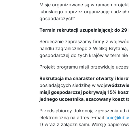
Misje organizowane są w ramach projek
lubuskiego poprzez organizację i udział
gospodarczych”
Termin rekrutacji uzupełniającej: do 29
Serdecznie zapraszamy firmy z wojewód
handlu zagranicznego z Wielką Brytanią, 
gospodarczej do tych krajów w terminie
Projekt programu misji przewiduje ucze
Rekrutacja ma charakter otwarty i kier
posiadających siedzibę w woje
wództwie
misji gospodarczej pokrywają 15% koszt
jednego uczestnika, szacowany koszt to 
Przedsiębiorcy dokonują zgłoszenia udzi
elektroniczną na adres e-mail
coie@lubus
1) wraz z załącznikami. Wersję papierow