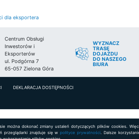
 dla eksportera
Centrum Obsługi
WYZNACZ
Inwestorów i
TRASĘ
DOJAZDU
Eksporterów
DO NASZEGO
ul. Podgórna 7
BIURA
65-057 Zielona Góra
I
DEKLARACJA DOSTĘPNOŚCI
asie można dokonać zmiany ustaleń dotyczących plików cookies. Więce
ń przeglądarki znajduje się w
polityce prywatności
. Dalsze korzystani
a wykorzystanie plików cookies.