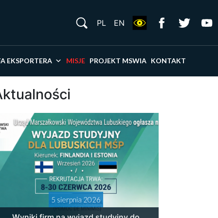
S
PL
EN
×
FA EKSPORTERA
MISJE
PROJEKT MSWIA
KONTAKT
Aktualności
5 sierpnia 2026
Wyniki firm na wyjazd studyjny do