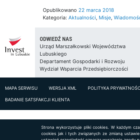
Opublikowano
22 marca 2018
Kategoria:
Aktualności
,
Misje
,
Wiadomości
ODWIEDŹ NAS
Urząd Marszałkowski Województwa
Lubuskiego
Departament Gospodarki i Rozwoju
Wydział Wsparcia Przedsiębiorczości
MAPA SERWISU
WERSJA XML
POLITYKA PRYWATNOŚC
BADANIE SATSFAKCJI KLIENTA
Strona wykorzystuje pliki cookies. W każdym cz
cookies jak i tych związanych ze zmianą ustawie
ustawień przeglądarki oznacza wyrażenie zgody n