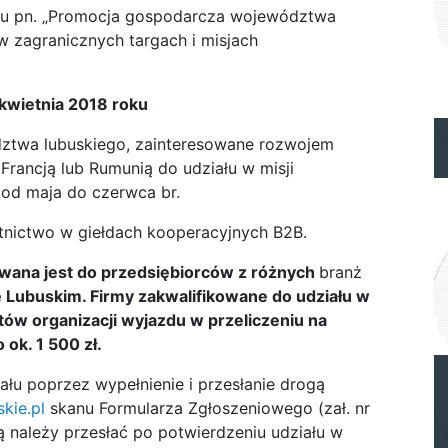
tu
pn
. „Promocja gospodarcza województwa
 w zagranicznych targach i misjach
 kwietnia 2018 roku
ztwa lubuskiego, zainteresowane rozwojem
Francją lub Rumunią do udziału w misji
 od maja do czerwca br.
stnictwo w giełdach kooperacyjnych B2B.
owana jest do przedsiębiorców z różnych
branż
 Lubuskim. Firmy zakwalifikowane do udziału w
ów organizacji wyjazdu w przeliczeniu na
ok. 1 500 zł.
ału poprzez wypełnienie i przesłanie drogą
kie.pl
skanu Formularza Zgłoszeniowego (zał. nr
ą należy przesłać po potwierdzeniu udziału w