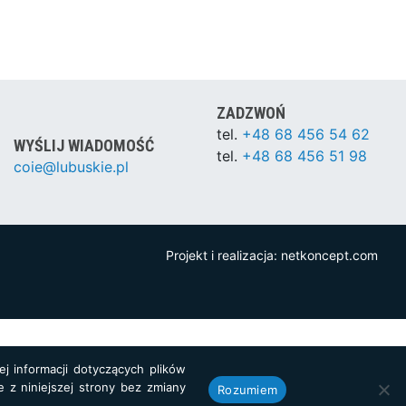
ZADZWOŃ
tel.
+48 68 456 54 62
WYŚLIJ WIADOMOŚĆ
tel.
+48 68 456 51 98
coie@lubuskie.pl
Projekt i realizacja:
netkoncept.com
j informacji dotyczących plików
e z niniejszej strony bez zmiany
Rozumiem