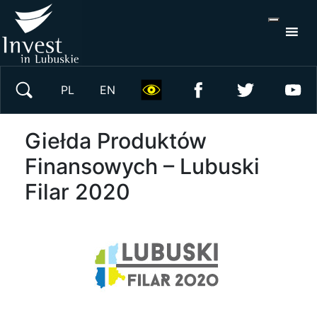
S
×
Wyszukaj w serwisie
PL
EN
Giełda Produktów
Finansowych – Lubuski
Filar 2020