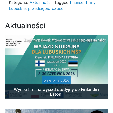
Kategoria:
Aktualności
Tagged
finanse
,
firmy
,
Lubuskie
,
przedsiębiorczość
Aktualności
5 sierpnia 2026
Wyniki firm na wyjazd studyjny do Finlandii i
Estonii