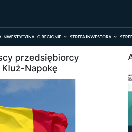
kaj w serwisie
A INWESTYCYJNA
O REGIONIE
STREFA INWESTORA
STRE
scy przedsiębiorcy
i Kluż-Napokę