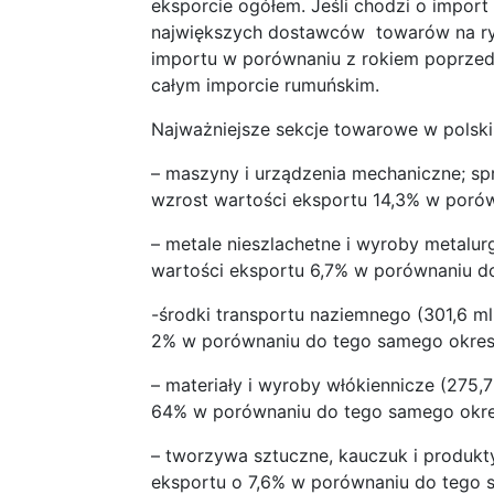
eksporcie ogółem. Jeśli chodzi o import 
największych dostawców towarów na ry
importu w porównaniu z rokiem poprzedn
całym imporcie rumuńskim.
Najważniejsze sekcje towarowe w polski
– maszyny i urządzenia mechaniczne; spr
wzrost wartości eksportu 14,3% w porów
– metale nieszlachetne i wyroby metalur
wartości eksportu 6,7% w porównaniu do
-środki transportu naziemnego (301,6 ml
2% w porównaniu do tego samego okresu
– materiały i wyroby włókiennicze (275,
64% w porównaniu do tego samego okre
– tworzywa sztuczne, kauczuk i produkty
eksportu o 7,6% w porównaniu do tego 