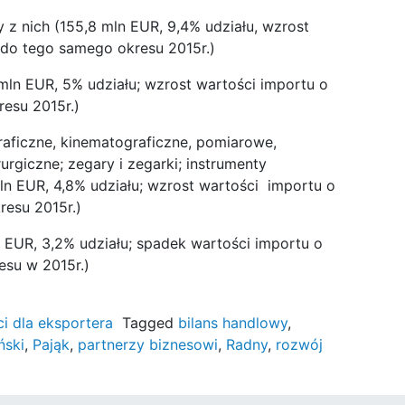
 z nich (155,8 mln EUR, 9,4% udziału, wzrost
 do tego samego okresu 2015r.)
 mln EUR, 5% udziału; wzrost wartości importu o
esu 2015r.)
graficzne, kinematograficzne, pomiarowe,
urgiczne; zegary i zegarki; instrumenty
mln EUR, 4,8% udziału; wzrost wartości importu o
esu 2015r.)
 EUR, 3,2% udziału; spadek wartości importu o
su w 2015r.)
 dla eksportera
Tagged
bilans handlowy
,
ński
,
Pająk
,
partnerzy biznesowi
,
Radny
,
rozwój