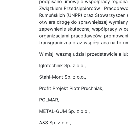
podpisano umowę o współpracy regiona
Związkiem Przedsiębiorców i Pracoda
Rumuńskich (UNPR) oraz Stowarzyszenie
otwiera drogę do sprawniejszej wymian
zapewnienie skutecznej współpracy w c
organizacjami pracodawców, promowanie
transgraniczna oraz współpraca na fo
W misji wezmą udział przedstawiciele lub
Iglotechnik Sp. z o.o.,
Stahl-Mont Sp. z o.o.,
Profit Projekt Piotr Pruchniak,
POLMAR,
METAL-GUM Sp. z o.o.,
A&S Sp. z o.o.,