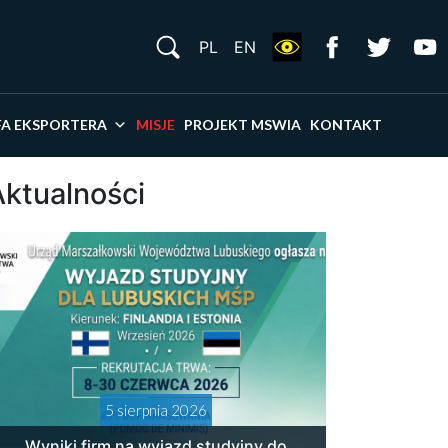
S
PL
EN
×
FA EKSPORTERA
MISJE
PROJEKT MSWIA
KONTAKT
Aktualności
5 sierpnia 2026
Wyniki firm na wyjazd studyjny do