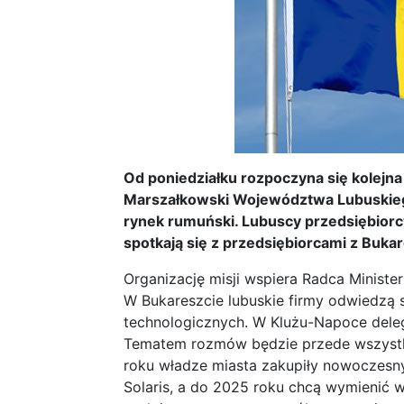
Od poniedziałku rozpoczyna się kolejn
Marszałkowski Województwa Lubuskieg
rynek rumuński. Lubuscy przedsiębior
spotkają się z przedsiębiorcami z Buka
Organizację misji wspiera Radca Ministe
W Bukareszcie lubuskie firmy odwiedzą 
technologicznych. W Klużu-Napoce deleg
Tematem rozmów będzie przede wszystk
roku władze miasta zakupiły nowoczesny
Solaris, a do 2025 roku chcą wymienić 