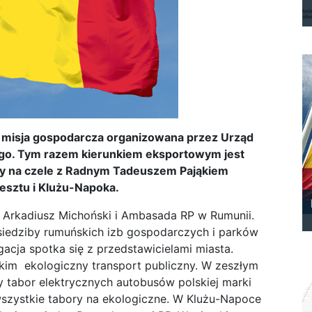
a misja gospodarcza organizowana przez Urząd
o. Tym razem kierunkiem eksportowym jest
cy na czele z Radnym Tadeuszem Pająkiem
resztu i Klużu-Napoka.
r Arkadiusz Michoński i Ambasada RP w Rumunii.
siedziby rumuńskich izb gospodarczych i parków
acja spotka się z przedstawicielami miasta.
im ekologiczny transport publiczny. W zeszłym
 tabor elektrycznych autobusów polskiej marki
wszystkie tabory na ekologiczne. W Klużu-Napoce