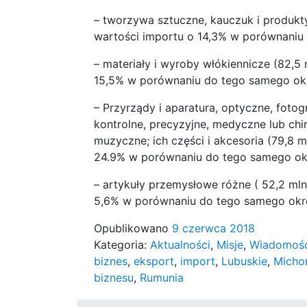
– tworzywa sztuczne, kauczuk i produkty
wartości importu o 14,3% w porównaniu
– materiały i wyroby włókiennicze (82,5
15,5% w porównaniu do tego samego okr
– Przyrządy i aparatura, optyczne, foto
kontrolne, precyzyjne, medyczne lub chir
muzyczne; ich części i akcesoria (79,8 
24.9% w porównaniu do tego samego okr
– artykuły przemysłowe różne ( 52,2 mln
5,6% w porównaniu do tego samego okre
Opublikowano
9 czerwca 2018
Kategoria:
Aktualności
,
Misje
,
Wiadomości
biznes
,
eksport
,
import
,
Lubuskie
,
Micho
biznesu
,
Rumunia