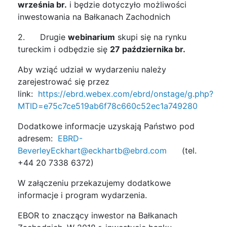
września br.
i będzie dotyczyło możliwości
inwestowania na Bałkanach Zachodnich
2. Drugie
webinarium
skupi się na rynku
tureckim i odbędzie się
27 października br.
Aby wziąć udział w wydarzeniu należy
zarejestrować się przez
link:
https://ebrd.webex.com/ebrd/onstage/g.php?
MTID=e75c7ce519ab6f78c660c52ec1a749280
Dodatkowe informacje uzyskają Państwo pod
adresem:
EBRD-
BeverleyEckhart@eckhartb@ebrd.com
(tel.
+44 20 7338 6372)
W załączeniu przekazujemy dodatkowe
informacje i program wydarzenia.
EBOR to znaczący inwestor na Bałkanach