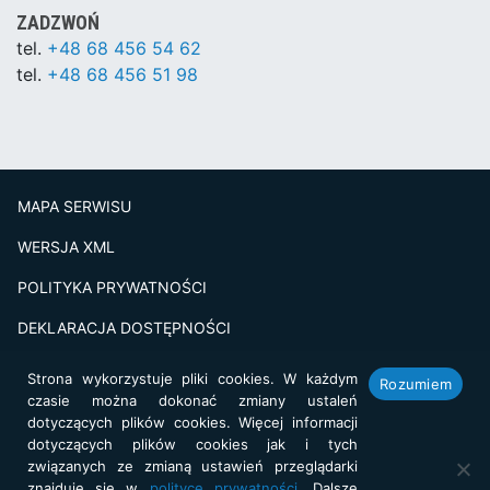
ZADZWOŃ
tel.
+48 68 456 54 62
tel.
+48 68 456 51 98
MAPA SERWISU
WERSJA XML
POLITYKA PRYWATNOŚCI
DEKLARACJA DOSTĘPNOŚCI
BADANIE SATSFAKCJI KLIENTA
Strona wykorzystuje pliki cookies. W każdym
Rozumiem
czasie można dokonać zmiany ustaleń
Projekt i realizacja:
netkoncept.com
dotyczących plików cookies. Więcej informacji
dotyczących plików cookies jak i tych
związanych ze zmianą ustawień przeglądarki
znajduje się w
polityce prywatności
. Dalsze