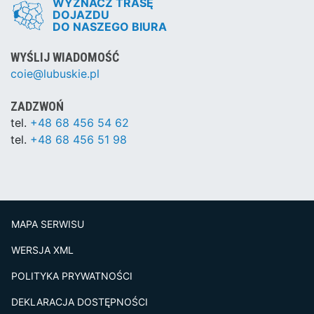
WYZNACZ TRASĘ
DOJAZDU
DO NASZEGO BIURA
WYŚLIJ WIADOMOŚĆ
coie@lubuskie.pl
ZADZWOŃ
tel.
+48 68 456 54 62
tel.
+48 68 456 51 98
MAPA SERWISU
WERSJA XML
POLITYKA PRYWATNOŚCI
DEKLARACJA DOSTĘPNOŚCI