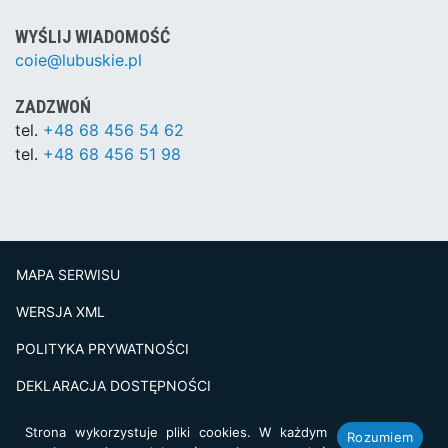
WYŚLIJ WIADOMOŚĆ
coie@lubuskie.pl
ZADZWOŃ
tel.
+48 68 456 54 62
tel.
+48 68 456 51 98
MAPA SERWISU
WERSJA XML
POLITYKA PRYWATNOŚCI
DEKLARACJA DOSTĘPNOŚCI
BADANIE SATSFAKCJI KLIENTA
Strona wykorzystuje pliki cookies. W każdym
Rozumiem