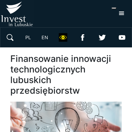
S
×
Wyszukaj w serwisie
PL
EN
Finansowanie innowacji
technologicznych
lubuskich
przedsiębiorstw