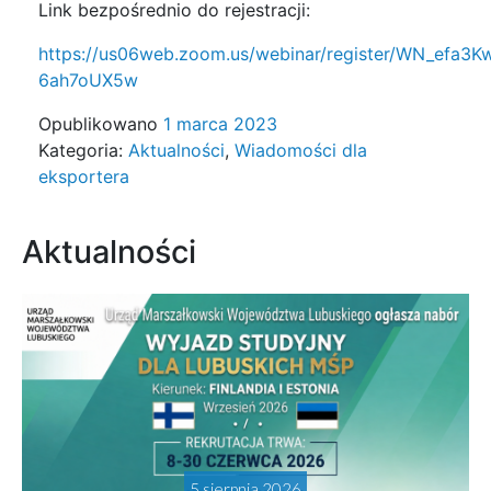
Link bezpośrednio do rejestracji:
https://us06web.zoom.us/webinar/register/WN_efa3
6ah7oUX5w
Opublikowano
1 marca 2023
Kategoria:
Aktualności
,
Wiadomości dla
eksportera
Aktualności
5 sierpnia 2026