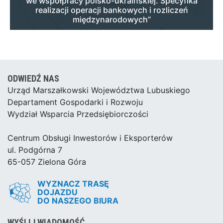
we współpracy polsko-ukraińskiej. Specyfika
realizacji operacji bankowych i rozliczeń
międzynarodowych”
ODWIEDŹ NAS
Urząd Marszałkowski Województwa Lubuskiego
Departament Gospodarki i Rozwoju
Wydział Wsparcia Przedsiębiorczości
Centrum Obsługi Inwestorów i Eksporterów
ul. Podgórna 7
65-057 Zielona Góra
WYZNACZ TRASĘ
DOJAZDU
DO NASZEGO BIURA
WYŚLIJ WIADOMOŚĆ