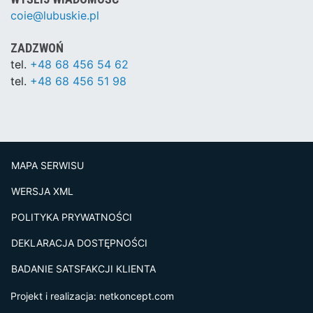
coie@lubuskie.pl
ZADZWOŃ
tel.
+48 68 456 54 62
tel.
+48 68 456 51 98
MAPA SERWISU
WERSJA XML
POLITYKA PRYWATNOŚCI
DEKLARACJA DOSTĘPNOŚCI
BADANIE SATSFAKCJI KLIENTA
Projekt i realizacja:
netkoncept.com