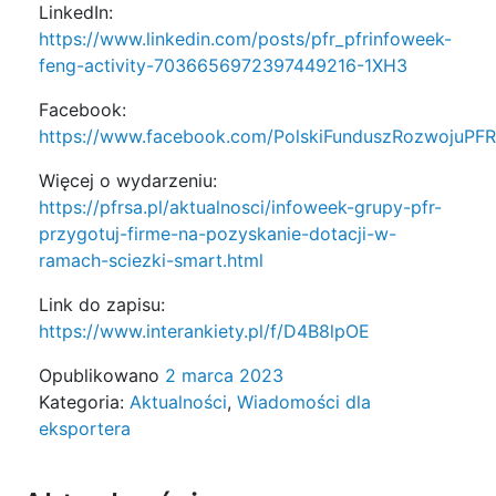
LinkedIn:
https://www.linkedin.com/posts/pfr_pfrinfoweek-
feng-activity-7036656972397449216-1XH3
Facebook:
https://www.facebook.com/PolskiFunduszRozwoju
Więcej o wydarzeniu:
https://pfrsa.pl/aktualnosci/infoweek-grupy-pfr-
przygotuj-firme-na-pozyskanie-dotacji-w-
ramach-sciezki-smart.html
Link do zapisu:
https://www.interankiety.pl/f/D4B8lpOE
Opublikowano
2 marca 2023
Kategoria:
Aktualności
,
Wiadomości dla
eksportera