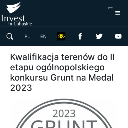
S
×
Wyszukaj w serwisie
PL
EN
Kwalifikacja terenów do II
etapu ogólnopolskiego
konkursu Grunt na Medal
2023