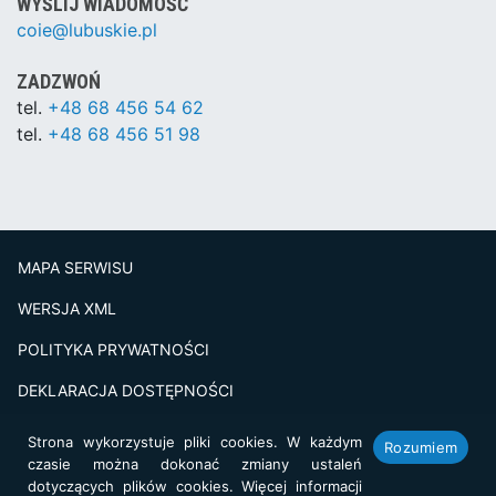
WYŚLIJ WIADOMOŚĆ
coie@lubuskie.pl
ZADZWOŃ
tel.
+48 68 456 54 62
tel.
+48 68 456 51 98
MAPA SERWISU
WERSJA XML
POLITYKA PRYWATNOŚCI
DEKLARACJA DOSTĘPNOŚCI
BADANIE SATSFAKCJI KLIENTA
Strona wykorzystuje pliki cookies. W każdym
Rozumiem
czasie można dokonać zmiany ustaleń
Projekt i realizacja:
netkoncept.com
dotyczących plików cookies. Więcej informacji