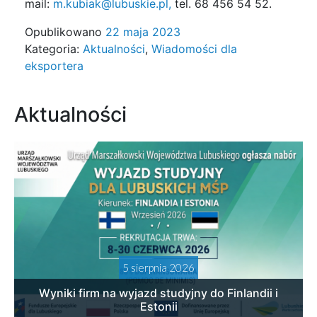
mail:
m.kubiak@lubuskie.pl,
tel.
68 456 54 52
.
Opublikowano
22 maja 2023
Kategoria:
Aktualności
,
Wiadomości dla
eksportera
Aktualności
5 sierpnia 2026
Wyniki firm na wyjazd studyjny do Finlandii i
Estonii