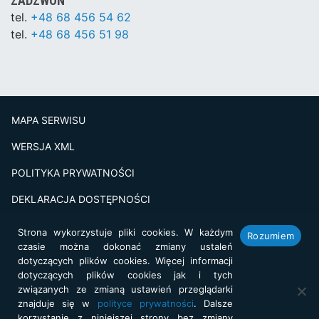
ZADZWOŃ
tel.
+48 68 456 54 62
tel.
+48 68 456 51 98
MAPA SERWISU
WERSJA XML
POLITYKA PRYWATNOŚCI
DEKLARACJA DOSTĘPNOŚCI
BADANIE SATSFAKCJI KLIENTA
Strona wykorzystuje pliki cookies. W każdym
Rozumiem
czasie można dokonać zmiany ustaleń
Projekt i realizacja:
netkoncept.com
dotyczących plików cookies. Więcej informacji
dotyczących plików cookies jak i tych
związanych ze zmianą ustawień przeglądarki
znajduje się w
polityce prywatności
. Dalsze
korzystanie z niniejszej strony bez zmiany