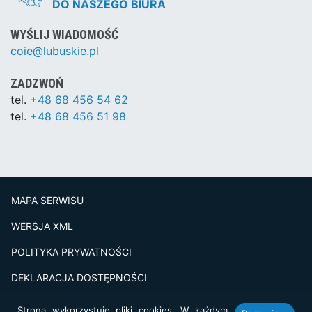
DO NASZEGO BIURA
WYŚLIJ WIADOMOŚĆ
coie@lubuskie.pl
ZADZWOŃ
tel.
+48 68 456 54 62
tel.
+48 68 456 51 98
MAPA SERWISU
WERSJA XML
POLITYKA PRYWATNOŚCI
DEKLARACJA DOSTĘPNOŚCI
BADANIE SATSFAKCJI KLIENTA
Strona wykorzystuje pliki cookies. W każdym