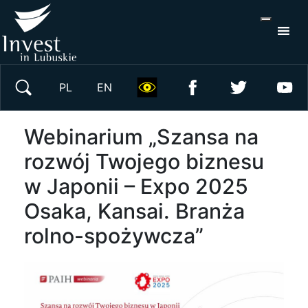
S
×
Wyszukaj w serwisie
PL
EN
Webinarium „Szansa na
rozwój Twojego biznesu
w Japonii – Expo 2025
Osaka, Kansai. Branża
rolno-spożywcza”