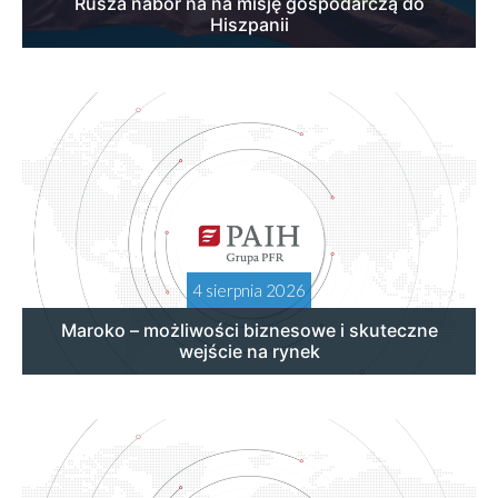
Rusza nabór na na misję gospodarczą do
Hiszpanii
4 sierpnia 2026
Maroko – możliwości biznesowe i skuteczne
wejście na rynek