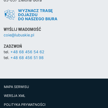
WYZNACZ TRASĘ
DOJAZDU
DO NASZEGO BIURA
WYŚLIJ WIADOMOŚĆ
coie@lubuskie.pl
ZADZWOŃ
tel.
+48 68 456 54 62
tel.
+48 68 456 51 98
MAPA SERWISU
WERSJA XML
POLITYKA PRYWATNOŚCI