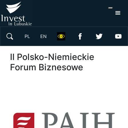
S
×
Wyszukaj w serwisie
PL
EN
II Polsko-Niemieckie
Forum Biznesowe