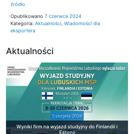
źródło
Opublikowano
7 czerwca 2024
Kategoria:
Aktualności
,
Wiadomości dla
eksportera
Aktualności
5 sierpnia 2026
Wyniki firm na wyjazd studyjny do Finlandii i
Estonii