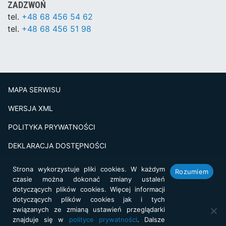
ZADZWOŃ
tel.
+48 68 456 54 62
tel.
+48 68 456 51 98
MAPA SERWISU
WERSJA XML
POLITYKA PRYWATNOŚCI
DEKLARACJA DOSTĘPNOŚCI
BADANIE SATSFAKCJI KLIENTA
Strona wykorzystuje pliki cookies. W każdym
Rozumiem
czasie można dokonać zmiany ustaleń
Projekt i realizacja:
netkoncept.com
dotyczących plików cookies. Więcej informacji
dotyczących plików cookies jak i tych
związanych ze zmianą ustawień przeglądarki
znajduje się w
polityce prywatności
. Dalsze