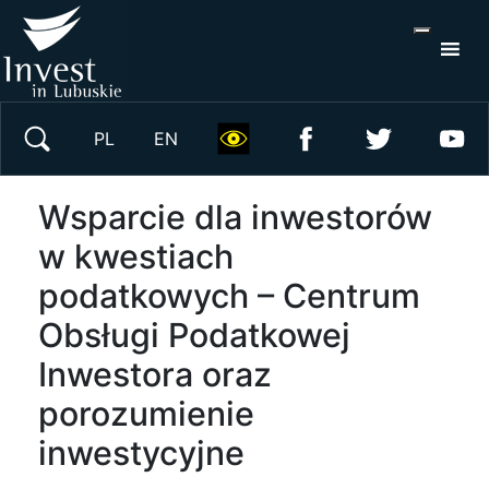
S
×
Wyszukaj w serwisie
PL
EN
Wsparcie dla inwestorów
w kwestiach
podatkowych – Centrum
Obsługi Podatkowej
Inwestora oraz
porozumienie
inwestycyjne