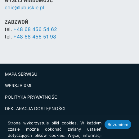
WYŚLIJ WIADOMOŚĆ
coie@lubuskie.pl
ZADZWOŃ
tel.
+48 68 456 54 62
tel.
+48 68 456 51 98
MAPA SERWISU
WERSJA XML
POLITYKA PRYWATNOŚCI
DEKLARACJA DOSTĘPNOŚCI
BADANIE SATSFAKCJI KLIENTA
Strona wykorzystuje pliki cookies. W każdym
Rozumiem
czasie można dokonać zmiany ustaleń
Projekt i realizacja:
netkoncept.com
dotyczących plików cookies. Więcej informacji