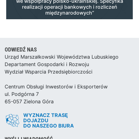
we współpracy polsko-ukraińskiej. Specyfika
realizacji operacji bankowych i rozliczeń
międzynarodowych”
ODWIEDŹ NAS
Urząd Marszałkowski Województwa Lubuskiego
Departament Gospodarki i Rozwoju
Wydział Wsparcia Przedsiębiorczości
Centrum Obsługi Inwestorów i Eksporterów
ul. Podgórna 7
65-057 Zielona Góra
WYZNACZ TRASĘ
DOJAZDU
DO NASZEGO BIURA