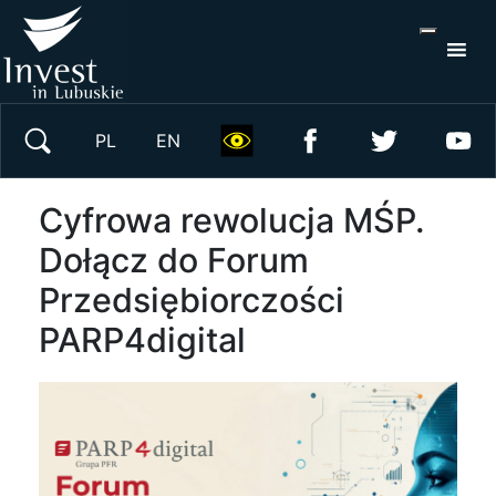
S
×
Wyszukaj w serwisie
PL
EN
Cyfrowa rewolucja MŚP.
Dołącz do Forum
Przedsiębiorczości
PARP4digital