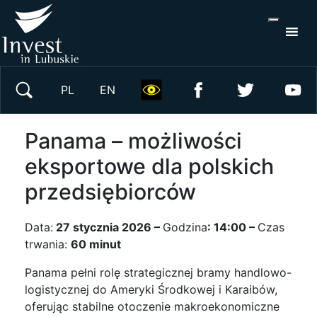
S
×
Wyszukaj w serwisie
PL
EN
Panama – możliwości
eksportowe dla polskich
przedsiębiorców
Data:
27 stycznia 2026 –
Godzina
: 14:00 –
Czas
trwania:
60 minut
Panama pełni rolę strategicznej bramy handlowo-
logistycznej do Ameryki Środkowej i Karaibów,
oferując stabilne otoczenie makroekonomiczne