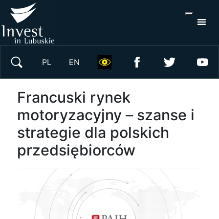
S
×
Wyszukaj w serwisie
PL
EN
Francuski rynek
motoryzacyjny – szanse i
strategie dla polskich
przedsiębiorców