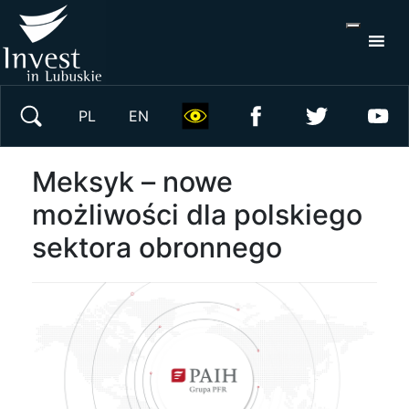
S
×
Wyszukaj w serwisie
PL
EN
Meksyk – nowe
możliwości dla polskiego
sektora obronnego