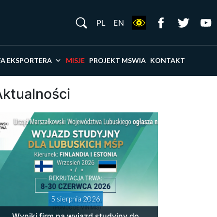
S
PL
EN
×
FA EKSPORTERA
MISJE
PROJEKT MSWIA
KONTAKT
Aktualności
5 sierpnia 2026
Wyniki firm na wyjazd studyjny do