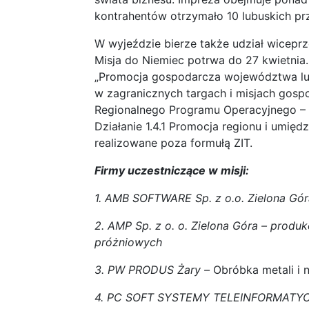
kontrahentów otrzymało 10 lubuskich pr
W wyjeździe bierze także udział wicepr
Misja do Niemiec potrwa do 27 kwietnia
„Promocja gospodarcza województwa lub
w zagranicznych targach i misjach gosp
Regionalnego Programu Operacyjnego – L
Działanie 1.4.1 Promocja regionu i umię
realizowane poza formułą ZIT.
Firmy uczestniczące w misji:
1. AMB SOFTWARE Sp. z o.o. Zielona Gór
2. AMP Sp. z o. o. Zielona Góra – produ
próżniowych
3. PW PRODUS Żary –
Obróbka metali i 
4. PC SOFT SYSTEMY TELEINFORMATYCZ