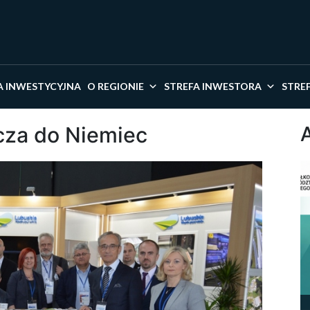
kaj w serwisie
A INWESTYCYJNA
O REGIONIE
STREFA INWESTORA
STRE
cza do Niemiec