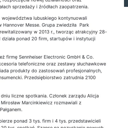
ałach sprzedaży i źródłach zaopatrzenia.
 z województwa lubuskiego kontynuowali
w Hannover Messe. Grupa zwiedziła Park
ewitalizowany w 2013 r., tworząc atrakcyjny 28-
ziała ponad 20 firm, startupów i instytucji
ież firmę Sennheiser Electronic GmbH & Co.
akcesoria telefoniczne oraz zestawy słuchawkowe
osiada produkty do zastosowań profesjonalnych,
onsumencki. Przedsiębiorstwo zatrudnia 2100
dniu liczne spotkania. Członek zarządu Alicja
Mirosław Marcinkiewicz rozmawiali z
 Pałganem.
rze ponad 3 tys. firm i 4 tys. przedstawicieli
 20 tys. spotkań. Szansę na pozyskanie nowych