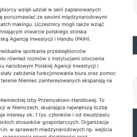
biorcy wzięli udział w serii zaplanowanych
azję porozmawiać ze swoimi międzynarodowymi
tch makingu. Uczestnicy mogli także wziąć
ętniającym otwarcie polskiego stoiska
ą Agencję Inwestycji i Handlu (PAIH).
dywidualne spotkania przedsiębiorców
kło również rozmów z instytucjami otoczenia
ku narodowym Polskiej Agencji Inwestycji i
ostały założenia funkcjonowania biura oraz pomoc
 terenie Niemiec zainteresowanych ekspansją na
-Niemieckiej Izby Przemysłowo-Handlowej. To
cji w Niemczech, skupiająca największą liczbę
je interesy ok. 1 tys. członków i od dwudziestu
mieckich stosunków gospodarczych. Organizacja
m.in. w sprawach międzynarodowych np. wejścia
 rozpoczęcia nowej działalności oraz