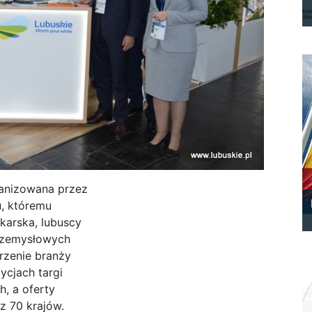
anizowana przez
, któremu
karska, lubuscy
przemysłowych
rzenie branży
ycjach targi
, a oferty
z 70 krajów.