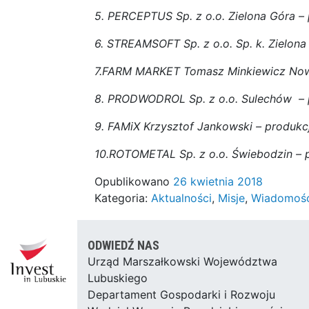
5. PERCEPTUS Sp. z o.o. Zielona Góra –
6. STREAMSOFT Sp. z o.o. Sp. k. Zielon
7.FARM MARKET Tomasz Minkiewicz Nowa
8. PRODWODROL Sp. z o.o. Sulechów – pr
9. FAMiX Krzysztof Jankowski – produkc
10.ROTOMETAL Sp. z o.o. Świebodzin – 
Opublikowano
26 kwietnia 2018
Kategoria:
Aktualności
,
Misje
,
Wiadomości
ODWIEDŹ NAS
Urząd Marszałkowski Województwa
Lubuskiego
Departament Gospodarki i Rozwoju