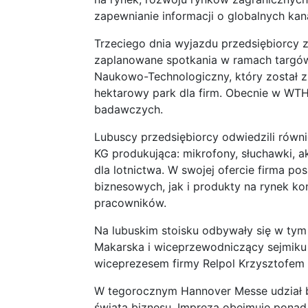
zapewnianie informacji o globalnych kan
Trzeciego dnia wyjazdu przedsiębiorcy
zaplanowane spotkania w ramach targó
Naukowo-Technologiczny, który został zr
hektarowy park dla firm. Obecnie w WTH d
badawczych.
Lubuscy przedsiębiorcy odwiedzili równ
KG produkująca: mikrofony, słuchawki, 
dla lotnictwa. W swojej ofercie firma p
biznesowych, jak i produkty na rynek k
pracowników.
Na lubuskim stoisku odbywały się w tym 
Makarska i wiceprzewodniczący sejmiku 
wiceprezesem firmy Relpol Krzysztofem
W tegorocznym Hannover Messe udział bie
świata biznesu. Impreza obejmuje ponad