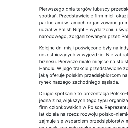
Pierwszego dnia targów lubuscy przedsię
spotkań. Przedstawiciele firm mieli ok
partnerami w ramach organizowanego ma
udział w Polish Night – wydarzeniu uświ
narodowego, zorganizowanym przez Polsk
Kolejne dni misji poświęcone były na in
uczestniczących w wyjeździe. Nie zabra
biznesu. Pierwsze miało miejsce na stois
Handlu. W jego trakcie przedstawione z
jaką oferuje polskim przedsiębiorcom na
rynek naszego zachodniego sąsiada.
Drugie spotkanie to prezentacja Polsko
jedna z największych tego typu organiza
firm członkowskich w Polsce. Reprezentu
lat działa na rzecz rozwoju polsko-nie
zajmuje się wsparciem przedsiębiorstw 
na rynek, rozwoju rynków zagranicznych,