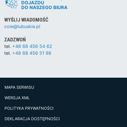
DOJAZDU
DO NASZEGO BIURA
WYŚLIJ WIADOMOŚĆ
coie@lubuskie.pl
ZADZWOŃ
tel.
+48 68 456 54 62
tel.
+48 68 456 51 98
MAPA SERWISU
WERSJA XML
POLITYKA PRYWATNOŚCI
DEKLARACJA DOSTĘPNOŚCI