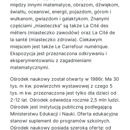
między innymi matematyce, obrazom, dźwiękom,
światłu, oceanowi, energii, pojazdom, górom i
wulkanom, gwiazdom i galaktykom. Znanymi
częściami „miasteczka” są także La Cité des
métiers (miasteczko zawodów) oraz La Cité de
la santé (miasteczko zdrowia). Ciekawym
miejscem jest także Le Carrefour numérique.
Ekspozycja jest przeznaczona odkrywaniu i
eksperymentowaniu z zagadnieniami
matematycznymi.
Ośrodek naukowy został otwarty w 1986r. Ma 30
tys. m kw. powierzchni wystawowej z czego 5
tys. m kw. przeznaczona jest tylko dla dzieci od
2-12 lat. Ośrodek odwiedza rocznie 2,5 mln ludzi.
Ośrodek jest instytucją publiczną podlegającą
Ministerstwu Edukacji i Nauki. Oferta edukacyjna
stanowi suplement do programów szkolnych.
Ośrodek naukowy posiada szeroką ofertę: od