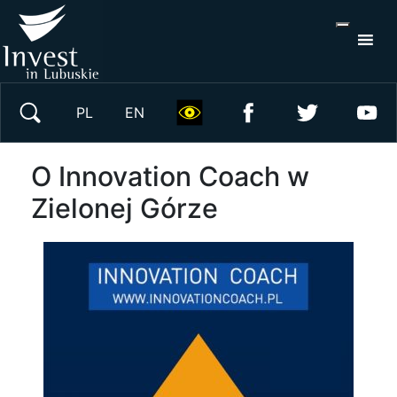
S
×
Wyszukaj w serwisie
PL
EN
O Innovation Coach w
Zielonej Górze