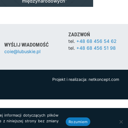
międzynarodowych”
ZADZWOŃ
tel.
+48 68 456 54 62
WYŚLIJ WIADOMOŚĆ
tel.
+48 68 456 51 98
coie@lubuskie.pl
Projekt i realizacja:
netkoncept.com
j informacji dotyczących plików
e z niniejszej strony bez zmiany
Rozumiem