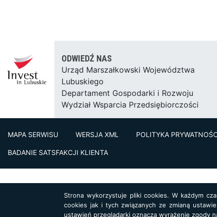
ODWIEDŹ NAS
Urząd Marszałkowski Województwa
Lubuskiego
Departament Gospodarki i Rozwoju
Wydział Wsparcia Przedsiębiorczości
MAPA SERWISU
WERSJA XML
POLITYKA PRYWATNOŚC
BADANIE SATSFAKCJI KLIENTA
Strona wykorzystuje pliki cookies. W każdym cz
cookies jak i tych związanych ze zmianą ustawie
ustawień przeglądarki oznacza wyrażenie zgody n