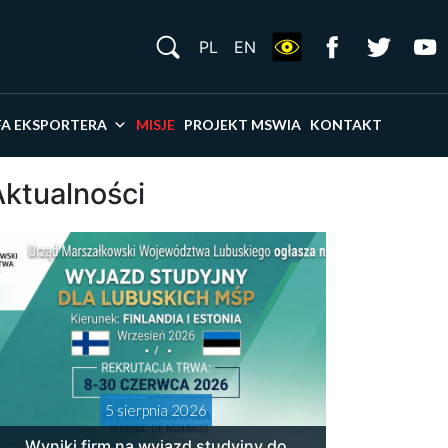
S
PL
EN
×
FA EKSPORTERA
MISJE
PROJEKT MSWIA
KONTAKT
Aktualności
5 sierpnia 2026
Wyniki firm na wyjazd studyjny do