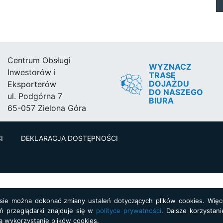
Centrum Obsługi
WYZNACZ
Inwestorów i
TRASĘ
DOJAZDU
Eksporterów
DO NASZEGO
ul. Podgórna 7
BIURA
65-057 Zielona Góra
I
DEKLARACJA DOSTĘPNOŚCI
asie można dokonać zmiany ustaleń dotyczących plików cookies. Więce
ń przeglądarki znajduje się w
polityce prywatności
. Dalsze korzystani
a wykorzystanie plików cookies.