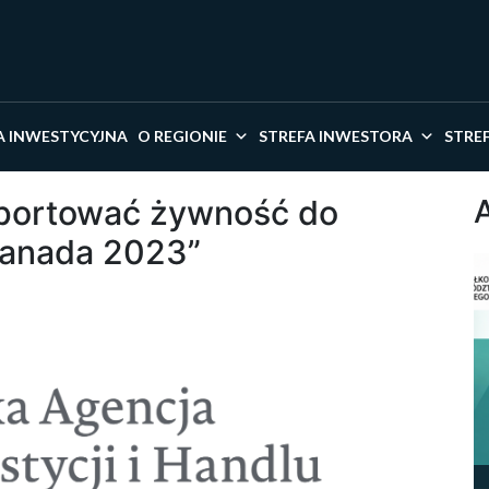
kaj w serwisie
A INWESTYCYJNA
O REGIONIE
STREFA INWESTORA
STRE
portować żywność do
Canada 2023”