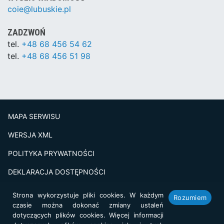
coie@lubuskie.pl
ZADZWOŃ
tel.
+48 68 456 54 62
tel.
+48 68 456 51 98
MAPA SERWISU
WERSJA XML
POLITYKA PRYWATNOŚCI
DEKLARACJA DOSTĘPNOŚCI
BADANIE SATSFAKCJI KLIENTA
Strona wykorzystuje pliki cookies. W każdym
Rozumiem
czasie można dokonać zmiany ustaleń
Projekt i realizacja:
netkoncept.com
dotyczących plików cookies. Więcej informacji