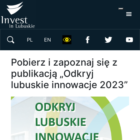
S
×
Wyszukaj w serwisie
PL
EN
Pobierz i zapoznaj się z
publikacją „Odkryj
lubuskie innowacje 2023”