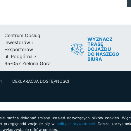
Centrum Obsługi
WYZNACZ
Inwestorów i
TRASĘ
DOJAZDU
Eksporterów
DO NASZEGO
ul. Podgórna 7
BIURA
65-057 Zielona Góra
I
DEKLARACJA DOSTĘPNOŚCI
asie można dokonać zmiany ustaleń dotyczących plików cookies. Więce
ń przeglądarki znajduje się w
polityce prywatności
. Dalsze korzystani
a wykorzystanie plików cookies.