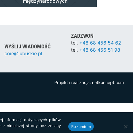
międzynarodowych”
ZADZWOŃ
tel.
+48 68 456 54 62
WYŚLIJ WIADOMOŚĆ
tel.
+48 68 456 51 98
coie@lubuskie.pl
Projekt i realizacja:
netkoncept.com
j informacji dotyczących plików
e z niniejszej strony bez zmiany
Rozumiem