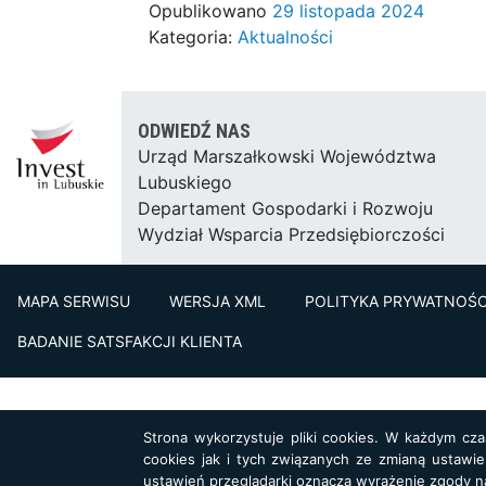
Opublikowano
29 listopada 2024
Kategoria:
Aktualności
ODWIEDŹ NAS
Urząd Marszałkowski Województwa
Lubuskiego
Departament Gospodarki i Rozwoju
Wydział Wsparcia Przedsiębiorczości
MAPA SERWISU
WERSJA XML
POLITYKA PRYWATNOŚC
BADANIE SATSFAKCJI KLIENTA
Strona wykorzystuje pliki cookies. W każdym cz
cookies jak i tych związanych ze zmianą ustawie
ustawień przeglądarki oznacza wyrażenie zgody n