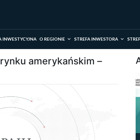
kaj w serwisie
A INWESTYCYJNA
O REGIONIE
STREFA INWESTORA
STRE
a rynku amerykańskim –