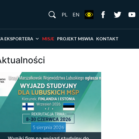
S
PL
EN
×
FA EKSPORTERA
MISJE
PROJEKT MSWIA
KONTAKT
Aktualności
5 sierpnia 2026
Wyniki firm na wyjazd studyjny do